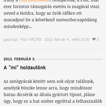
ezer forintos támogatás esetén is magával viszi
neved a Holdra, hogy az örök időkre ott
maradjon! De a következő meteorbecsapódásig
mindenképp...
gopuligo
PULI HÁZTÁJI
2013. február 4., hétfő 10:30
0
2013. FEBRUÁR 3.
A "mi" holdautónk
Az autógyárak között sem sok olyat találunk,
amelyik büszke lenne arra, hogy mindössze
hatan dicsérik az általa gyártott típust, pláne
úgy, hogy ez a hat ember egyúttal a felhasználók