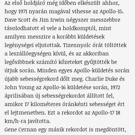
Az első holdjáró még időben elkészült ahhoz,
hogy 1971 nyarán magával vihesse az Apollo-15.
Dave Scott és Jim Irwin négyszer messzebbre
távolodhatott el vele a holdkomptól, mint
amilyen messzire a korábbi küldetések
legénységei eljutottak. Tizennyolc órát töltöttek
a leszállóegységen kívül, és az akkoriban
legősibbnek számító kőzeteket gyűjtötték be
útjuk során. Minden egyes Apollo-küldetés során
újabb sebességrekord dőlt meg. Charlie Duke és
John Young az Apollo-16 küldetése során, 1972
áprilisában új sebességrekordot állított fel,
amikor 17 kilométeres óránkénti sebességet ért
el lejtmenetben. Ezt a rekordot az Apollo-17 18
km/h-ra javította.
Gene Cernan egy másik rekordot is megdöntött,