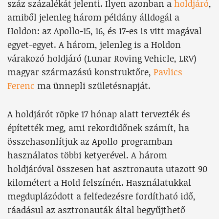
száz százalékát jelenti. Ilyen azonban a
holdjáró
,
amiből jelenleg három példány álldogál a
Holdon: az Apollo-15, 16, és 17-es is vitt magával
egyet-egyet. A három, jelenleg is a Holdon
várakozó holdjáró (Lunar Roving Vehicle, LRV)
magyar származású konstruktőre,
Pavlics
Ferenc
ma ünnepli születésnapját.
A holdjárót röpke 17 hónap alatt tervezték és
építették meg, ami rekordidőnek számít, ha
összehasonlítjuk az Apollo-programban
használatos többi ketyerével. A három
holdjáróval összesen hat asztronauta utazott 90
kilométert a Hold felszínén. Használatukkal
megduplázódott a felfedezésre fordítható idő,
ráadásul az asztronauták által begyűjthető