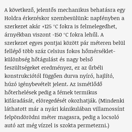
A következő, jelentős mechanikus behatásra egy
Holdra érkezéskor szembesülünk: napfényben a
szerkezet akár +125 °C fokra is felmelegedhet,
árnyékban viszont -150 °C fokra lehűl. A
szerkezet egyes pontjai között pár méteren belül
fellépő több száz Celsius fokos hőmérséklet-
különbség hőtágulást és nagy belső
feszültségeket eredményez, ez az űrbéli
konstrukciótól függően durva nyíró, hajlító,
húzó igénybevételt jelent. Az ismétlődő
hőterhelések pedig a fémek termikus
kifáradását, elöregedését okozhatják. (Mindenki
láthatott már a nyári kánikulában villamossínt
felpöndörödni méter magasra, pedig a locsoló
autó azt még vízzel is szokta permetezni.)