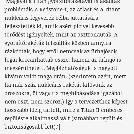
"Magával a Titan gyorsítórakétával is akadtak
problémák. A Redstone-t, az Atlast és a Titant
nukleáris fegyverek célba juttatására
fejlesztették ki, amik azért picivel kevesebb
törődést igényeltek, mint az asztronauták. A
gyorsítórakéták felszállás közben annyira
rázkódtak, hogy ettől nemcsak az űrhajósok
fogai koccanhattak össze, hanem az űrhajó is
megsérülhetett. Megbízhatóságuk is hagyott
kívánnivalót maga után. (Szerintem azért, mert
ha már száz nukleáris rakétát kilövünk az
oroszokra, öt vagy tíz meghibásodása igazából
nem oszt, nem szoroz.) Így a tervezetthez képest
hosszabb ideig tartott, mire a Titan II emberes
repülésre alkalmassá vált (simábban repült és
biztonságosabb lett)."]