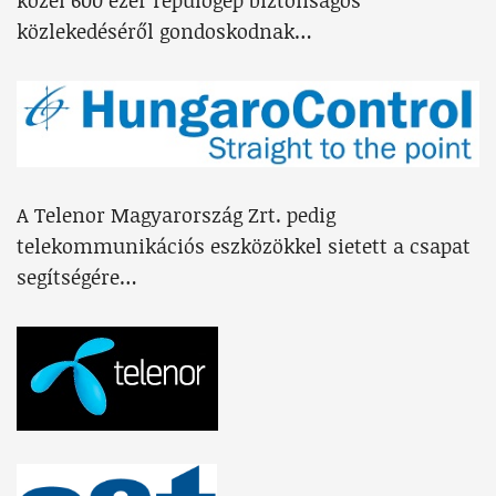
közel 600 ezer repülőgép biztonságos
közlekedéséről gondoskodnak…
A Telenor Magyarország Zrt. pedig
telekommunikációs eszközökkel sietett a csapat
segítségére…