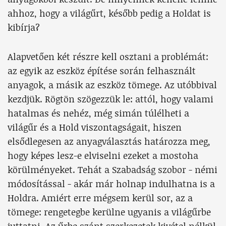
ahhoz, hogy a világűrt, később pedig a Holdat is
kibírja?
Alapvetően két részre kell osztani a problémát:
az egyik az eszköz építése során felhasznált
anyagok, a másik az eszköz tömege. Az utóbbival
kezdjük. Rögtön szögezzük le: attól, hogy valami
hatalmas és nehéz, még simán túlélheti a
világűr és a Hold viszontagságait, hiszen
elsődlegesen az anyagválasztás határozza meg,
hogy képes lesz-e elviselni ezeket a mostoha
körülményeket. Tehát a Szabadság szobor - némi
módosítással - akár már holnap indulhatna is a
Holdra. Amiért erre mégsem kerül sor, az a
tömege: rengetegbe kerülne ugyanis a világűrbe