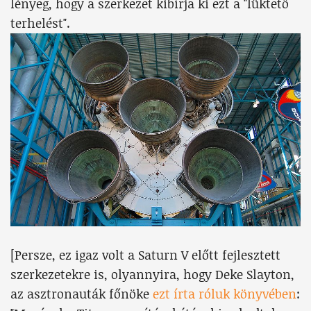
lényeg, hogy a szerkezet kibírja ki ezt a "lüktető
terhelést".
[Persze, ez igaz volt a Saturn V előtt fejlesztett
szerkezetekre is, olyannyira, hogy Deke Slayton,
az asztronauták főnöke
ezt írta róluk könyvében
: