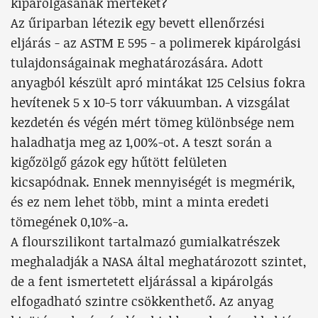
kipárolgásának mértékét?
Az űriparban létezik egy bevett ellenőrzési
eljárás - az ASTM E 595 - a polimerek kipárolgási
tulajdonságainak meghatározására. Adott
anyagból készült apró mintákat 125 Celsius fokra
hevítenek 5 x 10-5 torr vákuumban. A vizsgálat
kezdetén és végén mért tömeg különbsége nem
haladhatja meg az 1,00%-ot. A teszt során a
kigőzölgő gázok egy hűtött felületen
kicsapódnak. Ennek mennyiségét is megmérik,
és ez nem lehet több, mint a minta eredeti
tömegének 0,10%-a.
A flourszilikont tartalmazó gumialkatrészek
meghaladják a NASA által meghatározott szintet,
de a fent ismertetett eljárással a kipárolgás
elfogadható szintre csökkenthető. Az anyag