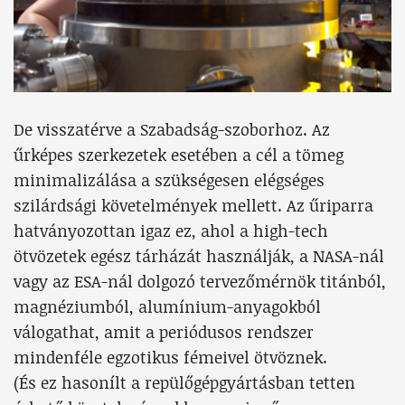
De visszatérve a Szabadság-szoborhoz. Az
űrképes szerkezetek esetében a cél a tömeg
minimalizálása a szükségesen elégséges
szilárdsági követelmények mellett. Az űriparra
hatványozottan igaz ez, ahol a high-tech
ötvözetek egész tárházát használják, a NASA-nál
vagy az ESA-nál dolgozó tervezőmérnök titánból,
magnéziumból, alumínium-anyagokból
válogathat, amit a periódusos rendszer
mindenféle egzotikus fémeivel ötvöznek.
(És ez hasonílt a repülőgépgyártásban tetten