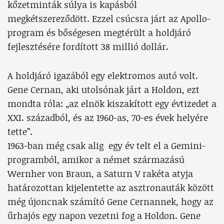
kőzetminták súlya is kapásból
megkétszereződött. Ezzel csúcsra járt az Apollo-
program és bőségesen megtérült a holdjáró
fejlesztésére fordított 38 millió dollár.
A holdjáró igazából egy elektromos autó volt.
Gene Cernan, aki utolsónak járt a Holdon, ezt
mondta róla: „az elnök kiszakított egy évtizedet a
XXI. századból, és az 1960-as, 70-es évek helyére
tette”.
1963-ban még csak alig egy év telt el a Gemini-
programból, amikor a német származású
Wernher von Braun, a Saturn V rakéta atyja
határozottan kijelentette az asztronauták között
még újoncnak számító Gene Cernannek, hogy az
űrhajós egy napon vezetni fog a Holdon. Gene