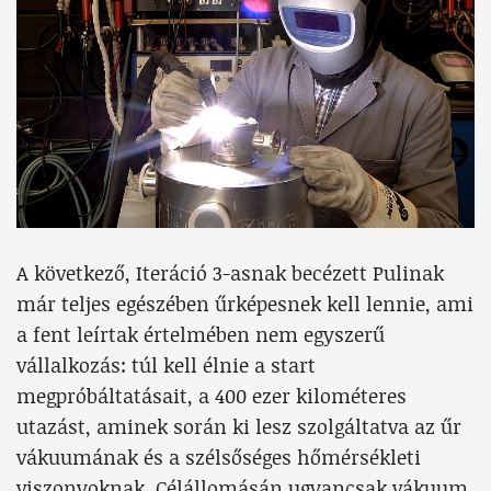
A következő, Iteráció 3-asnak becézett Pulinak
már teljes egészében űrképesnek kell lennie, ami
a fent leírtak értelmében nem egyszerű
vállalkozás: túl kell élnie a start
megpróbáltatásait, a 400 ezer kilométeres
utazást, aminek során ki lesz szolgáltatva az űr
vákuumának és a szélsőséges hőmérsékleti
viszonyoknak. Célállomásán ugyancsak vákuum