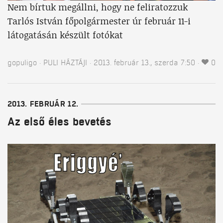
Nem bírtuk megállni, hogy ne feliratozzuk
Tarlós István főpolgármester úr február 11-i
látogatásán készült fotókat
gopuligo
PULI HÁZTÁJI
2013. február 13., szerda 7:50
0
2013. FEBRUÁR 12.
Az első éles bevetés