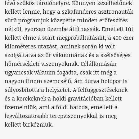
lévő szűkös tárolóhelyre. Könnyen kezelhetőnek
kellett lennie, hogy a szkafanderes asztronauták
sűrű programjuk közepette minden erőfeszítés
nélkül, gyorsan üzembe állíthassák. Emellett túl
kellett élnie a start megpróbáltatásait, a 400 ezer
kilométeres utazást, aminek során ki volt
szolgáltatva az űr vákuumának és a szélsőséges
hőmérsékleti viszonyoknak. Célállomásán
ugyancsak vákuum fogadta, csak itt még a
nagyon finom szemcséjű, ám durva holdpor is
súlyosbította a helyzetet. A felfüggesztéseknek
és a kerekeknek a holdi gravitációban kellett
üzemelniük, ami a földi hatoda, emellett a
legváltozatosabb terepviszonyokkal is meg
kellett birkózniuk.