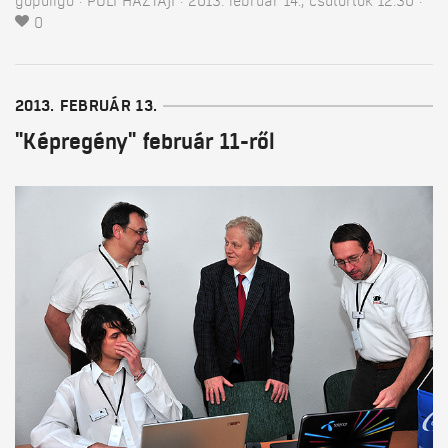
gopuligo
PULI HÁZTÁJI
2013. február 14., csütörtök 12:30
0
2013. FEBRUÁR 13.
"Képregény" február 11-ről