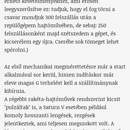
érhető követelményekhez, ami erősen
leegyszerűsítve ez: tudjuk, hogy el fog törni a
csavar mondjuk 300 felszállás után a
repülőgépem hajtóművében, de sebaj: 250
felszállásonként majd szétszedem a gépet, és
kicserélem egy újra. Cserébe sok tömeget lehet
spórolni.)
Az első mechanikai megmérettetésre már a start
alkalmával sor kerül, hiszen indításkor már
eleve magas G terhelést kell a szállítmánynak
kibírnia.
A régebbi rakéta-hajtóművek rendszerint kicsit
"pulzáltak" is, a Saturn V esetében például
komoly hosszanti lengések, rezgések
jelentkeztek, ami teljesen megszokott volt. A