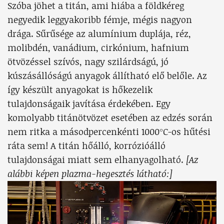
Szóba jöhet a titán, ami hiába a földkéreg
negyedik leggyakoribb fémje, mégis nagyon
drága. Sűrűsége az alumínium duplája, réz,
molibdén, vanádium, cirkónium, hafnium
ötvözéssel szívós, nagy szilárdságú, jó
kúszásállóságú anyagok állítható elő belőle. Az
így készült anyagokat is hőkezelik
tulajdonságaik javítása érdekében. Egy
komolyabb titánötvözet esetében az edzés során
nem ritka a másodpercenkénti 1000°C-os hűtési
ráta sem! A titán hőálló, korrózióálló
tulajdonságai miatt sem elhanyagolható.
[Az
alábbi képen plazma-hegesztés látható:]