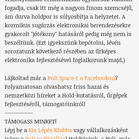
fogadja, csak itt még a nagyon finom szemcséjű,
ám durva holdpor is súlyosbítja a helyzetet. A
kozmikus sugárzás elektronikai berendezésekre
gyakorolt "jótékony" hatásáról pedig még nem is
beszéltünk. (Ezt igyekszünk bepótolni, lévén
sorozatunk következő részében az űrképes
elektronika fejlesztésével foglalkozunk majd.)
Lájkoltad már a
Puli Space-t a Facebookon
?
Folyamatosan olvashatsz friss hazai és
nemzetközi híreket a Hold-kutatásról, űrgépek
fejlesztéséről, támogatóinkról!
-------------
TÁMOGASS MINKET!
Lépj be a
Kis Lépés Klubba
vagy vállalkozásként
irány a
Puli Indítóállás
! Holdjárónk, a Puli, már