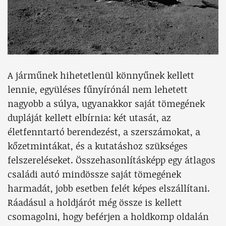
A járműnek hihetetlenül könnyűnek kellett
lennie, együléses fűnyírónál nem lehetett
nagyobb a súlya, ugyanakkor saját tömegének
dupláját kellett elbírnia: két utasát, az
életfenntartó berendezést, a szerszámokat, a
kőzetmintákat, és a kutatáshoz szükséges
felszereléseket. Összehasonlításképp egy átlagos
családi autó mindössze saját tömegének
harmadát, jobb esetben felét képes elszállítani.
Ráadásul a holdjárót még össze is kellett
csomagolni, hogy beférjen a holdkomp oldalán