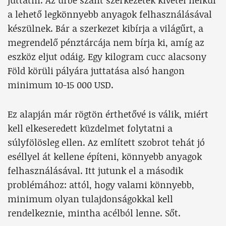
juttatni. Az űrbe szánt szerkezetek kivétel nélkül
a lehető legkönnyebb anyagok felhasználásával
készülnek. Bár a szerkezet kibírja a világűrt, a
megrendelő pénztárcája nem bírja ki, amíg az
eszköz eljut odáig. Egy kilogram cucc alacsony
Föld körüli pályára juttatása alsó hangon
minimum 10-15 000 USD.
Ez alapján már rögtön érthetővé is válik, miért
kell elkeseredett küzdelmet folytatni a
súlyfölösleg ellen. Az említett szobrot tehát jó
eséllyel át kellene építeni, könnyebb anyagok
felhasználásával. Itt jutunk el a második
problémához: attól, hogy valami könnyebb,
minimum olyan tulajdonságokkal kell
rendelkeznie, mintha acélból lenne. Sőt.