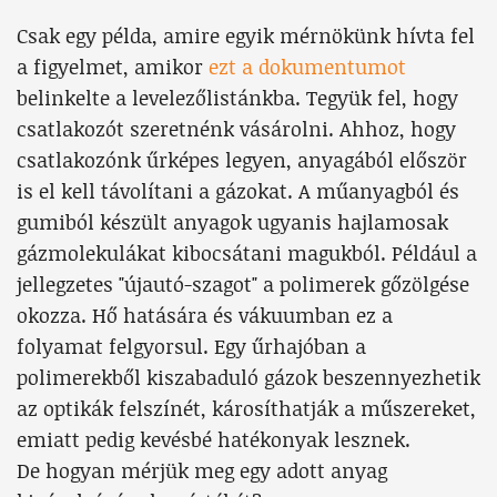
Csak egy példa, amire egyik mérnökünk hívta fel
a figyelmet, amikor
ezt a dokumentumot
belinkelte a levelezőlistánkba. Tegyük fel, hogy
csatlakozót szeretnénk vásárolni. Ahhoz, hogy
csatlakozónk űrképes legyen, anyagából először
is el kell távolítani a gázokat. A műanyagból és
gumiból készült anyagok ugyanis hajlamosak
gázmolekulákat kibocsátani magukból. Például a
jellegzetes "újautó-szagot" a polimerek gőzölgése
okozza. Hő hatására és vákuumban ez a
folyamat felgyorsul. Egy űrhajóban a
polimerekből kiszabaduló gázok beszennyezhetik
az optikák felszínét, károsíthatják a műszereket,
emiatt pedig kevésbé hatékonyak lesznek.
De hogyan mérjük meg egy adott anyag