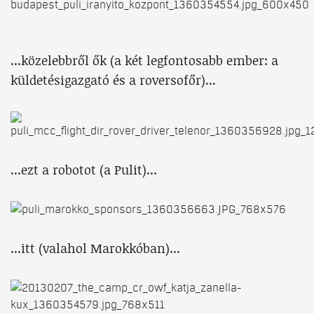
...közelebbről ők (a két legfontosabb ember: a
küldetésigazgató és a roversofőr)...
...ezt a robotot (a Pulit)...
...itt (valahol Marokkóban)...