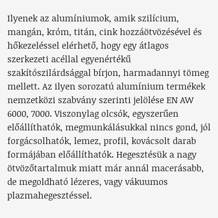
Ilyenek az alumíniumok, amik szilícium,
mangán, króm, titán, cink hozzáötvözésével és
hőkezeléssel elérhető, hogy egy átlagos
szerkezeti acéllal egyenértékű
szakítószilárdsággal bírjon, harmadannyi tömeg
mellett. Az ilyen sorozatú alumínium termékek
nemzetközi szabvány szerinti jelölése EN AW
6000, 7000. Viszonylag olcsók, egyszerűen
előállíthatók, megmunkálásukkal nincs gond, jól
forgácsolhatók, lemez, profil, kovácsolt darab
formájában előállíthatók. Hegesztésük a nagy
ötvözőtartalmuk miatt már annál macerásabb,
de megoldható lézeres, vagy vákuumos
plazmahegesztéssel.