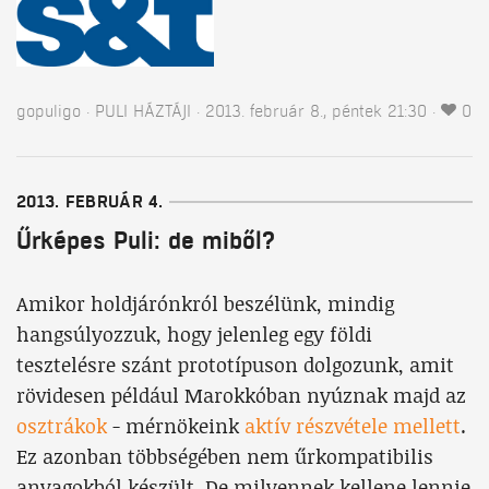
gopuligo
PULI HÁZTÁJI
2013. február 8., péntek 21:30
0
2013. FEBRUÁR 4.
Űrképes Puli: de miből?
Amikor holdjárónkról beszélünk, mindig
hangsúlyozzuk, hogy jelenleg egy földi
tesztelésre szánt prototípuson dolgozunk, amit
rövidesen például Marokkóban nyúznak majd az
osztrákok
- mérnökeink
aktív részvétele mellett
.
Ez azonban többségében nem űrkompatibilis
anyagokból készült. De milyennek kellene lennie