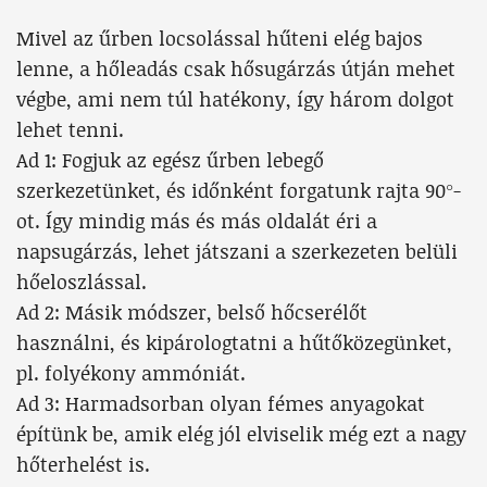
Mivel az űrben locsolással hűteni elég bajos
lenne, a hőleadás csak hősugárzás útján mehet
végbe, ami nem túl hatékony, így három dolgot
lehet tenni.
Ad 1: Fogjuk az egész űrben lebegő
szerkezetünket, és időnként forgatunk rajta 90°-
ot. Így mindig más és más oldalát éri a
napsugárzás, lehet játszani a szerkezeten belüli
hőeloszlással.
Ad 2: Másik módszer, belső hőcserélőt
használni, és kipárologtatni a hűtőközegünket,
pl. folyékony ammóniát.
Ad 3: Harmadsorban olyan fémes anyagokat
építünk be, amik elég jól elviselik még ezt a nagy
hőterhelést is.