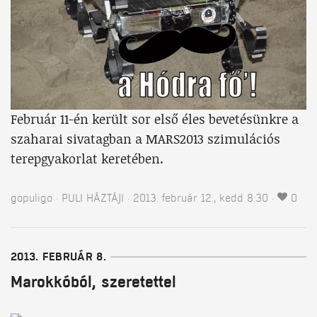
Február 11-én került sor első éles bevetésünkre a
szaharai sivatagban a MARS2013 szimulációs
terepgyakorlat keretében.
gopuligo
PULI HÁZTÁJI
2013. február 12., kedd 8:30
0
2013. FEBRUÁR 8.
Marokkóból, szeretettel