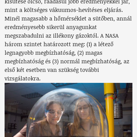
kisütése olcsó, ráadásul jobb eredményekkel jár,
mint a költséges vákuumos-hevítéses eljárás.
Minél magasabb a hőmérséklet a sütőben, annál
eredményesebb sikerül anyagunkat
megszabadulni az illékony gázoktól. A NASA
három szintet határozott meg: (1) a létező
legnagyobb megbízhatóság, (2) magas
megbízhatóság és (3) normál megbízhatóság, az
első két esetben van szükség további
vizsgálatokra.