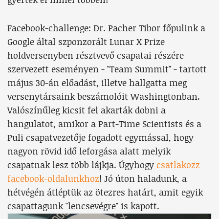
Facebook-challenge: Dr. Pacher Tibor főpulink a
Google által szponzorált Lunar X Prize
holdversenyben résztvevő csapatai részére
szervezett eseményen - "Team Summit" - tartott
május 30-án előadást, illetve hallgatta meg
versenytársaink beszámolóit Washingtonban.
Valószínűleg kicsit fel akarták dobni a
hangulatot, amikor a Part-Time Scientists és a
Puli csapatvezetője fogadott egymással, hogy
nagyon rövid idő leforgása alatt melyik
csapatnak lesz több lájkja. Úgyhogy
csatlakozz
facebook-oldalunkhoz
! Jó úton haladunk, a
hétvégén átléptük az ötezres határt, amit egyik
csapattagunk "lencsevégre" is kapott.