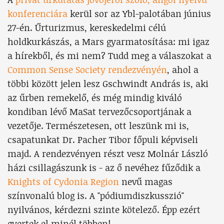
konferenciára
kerül sor az Ybl-palotában június
27-én. Űrturizmus, kereskedelmi célú
holdkurkászás, a Mars gyarmatosítása: mi igaz
a hírekből, és mi nem? Tudd meg a válaszokat a
Common Sense Society rendezvényén
, ahol a
többi között jelen lesz Gschwindt András is, aki
az űrben remekelő, és még mindig kiváló
kondiban lévő MaSat tervezőcsoportjának a
vezetője. Természetesen, ott leszünk mi is,
csapatunkat Dr. Pacher Tibor főpuli képviseli
majd. A rendezvényen részt vesz Molnár László
házi csillagászunk is - az ő nevéhez fűződik a
Knights of Cydonia Region
nevű magas
színvonalú blog is. A "pódiumdiszkusszió"
nyilvános, kérdezni szinte kötelező. Épp ezért
gyertek el minél többen!