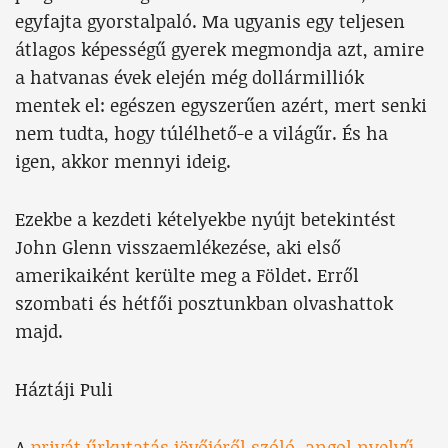
egyfajta gyorstalpaló. Ma ugyanis egy teljesen
átlagos képességű gyerek megmondja azt, amire
a hatvanas évek elején még dollármilliók
mentek el: egészen egyszerűen azért, mert senki
nem tudta, hogy túlélhető-e a világűr. És ha
igen, akkor mennyi ideig.
Ezekbe a kezdeti kételyekbe nyújt betekintést
John Glenn visszaemlékezése, aki első
amerikaiként kerülte meg a Földet. Erről
szombati és hétfői posztunkban olvashattok
majd.
Háztáji Puli
A
privát űrkutatás jövőjéről szóló, angol nyelvű