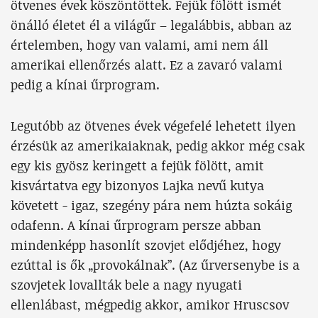
ötvenes évek köszöntöttek. Fejük fölött ismét
önálló életet él a világűr – legalábbis, abban az
értelemben, hogy van valami, ami nem áll
amerikai ellenőrzés alatt. Ez a zavaró valami
pedig a kínai űrprogram.
Legutóbb az ötvenes évek végefelé lehetett ilyen
érzésük az amerikaiaknak, pedig akkor még csak
egy kis gyösz keringett a fejük fölött, amit
kisvártatva egy bizonyos Lajka nevű kutya
követett - igaz, szegény pára nem húzta sokáig
odafenn. A kínai űrprogram persze abban
mindenképp hasonlít szovjet elődjéhez, hogy
ezúttal is ők „provokálnak”. (Az űrversenybe is a
szovjetek lovallták bele a nagy nyugati
ellenlábast, mégpedig akkor, amikor Hruscsov