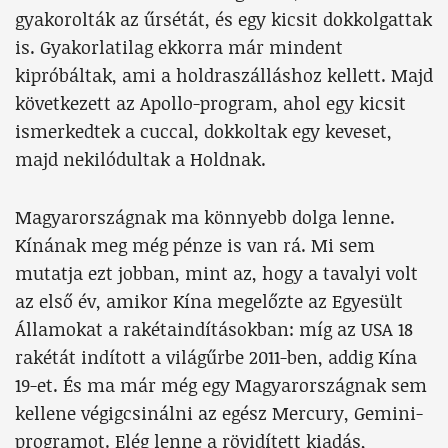
gyakorolták az űrsétát, és egy kicsit dokkolgattak
is. Gyakorlatilag ekkorra már mindent
kipróbáltak, ami a holdraszálláshoz kellett. Majd
következett az Apollo-program, ahol egy kicsit
ismerkedtek a cuccal, dokkoltak egy keveset,
majd nekilódultak a Holdnak.
Magyarországnak ma könnyebb dolga lenne.
Kínának meg még pénze is van rá. Mi sem
mutatja ezt jobban, mint az, hogy a tavalyi volt
az első év, amikor Kína megelőzte az Egyesült
Államokat a rakétaindításokban: míg az USA 18
rakétát indított a világűrbe 2011-ben, addig Kína
19-et. És ma már még egy Magyarországnak sem
kellene végigcsinálni az egész Mercury, Gemini-
programot. Elég lenne a rövidített kiadás,