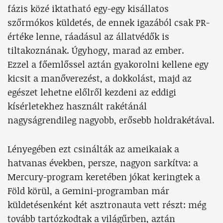
fázis közé iktatható egy-egy kisállatos
szőrmókos küldetés, de ennek igazából csak PR-
értéke lenne, ráadásul az állatvédők is
tiltakoznának. Úgyhogy, marad az ember.
Ezzel a főemlőssel aztán gyakorolni kellene egy
kicsit a manőverezést, a dokkolást, majd az
egészet lehetne előlről kezdeni az eddigi
kísérletekhez használt rakétánál
nagyságrendileg nagyobb, erősebb holdrakétával.
Lényegében ezt csinálták az ameikaiak a
hatvanas években, persze, nagyon sarkítva: a
Mercury-program keretében jókat keringtek a
Föld körül, a Gemini-programban már
küldetésenként két asztronauta vett részt: még
tovább tartózkodtak a világűrben, aztán