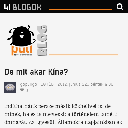
De mit akar Kína?
gopuligo
EGYÉB
2012. június 22., péntek 9:30
0
Indíthatnánk persze másik közhellyel is, de
minek, ha ez is megteszi: a történelem ismétli
önmagát. Az Egyesült Államokra napjainkban az