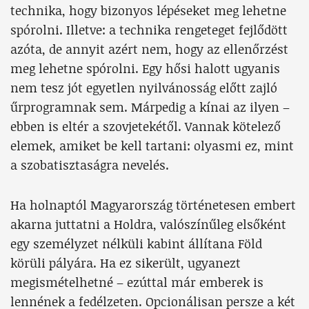
technika, hogy bizonyos lépéseket meg lehetne
spórolni. Illetve: a technika rengeteget fejlődött
azóta, de annyit azért nem, hogy az ellenőrzést
meg lehetne spórolni. Egy hősi halott ugyanis
nem tesz jót egyetlen nyilvánosság előtt zajló
űrprogramnak sem. Márpedig a kínai az ilyen –
ebben is eltér a szovjetekétől. Vannak kötelező
elemek, amiket be kell tartani: olyasmi ez, mint
a szobatisztaságra nevelés.
Ha holnaptól Magyarország történetesen embert
akarna juttatni a Holdra, valószínűleg elsőként
egy személyzet nélküli kabint állítana Föld
körüli pályára. Ha ez sikerült, ugyanezt
megismételhetné – ezúttal már emberek is
lennének a fedélzeten. Opcionálisan persze a két