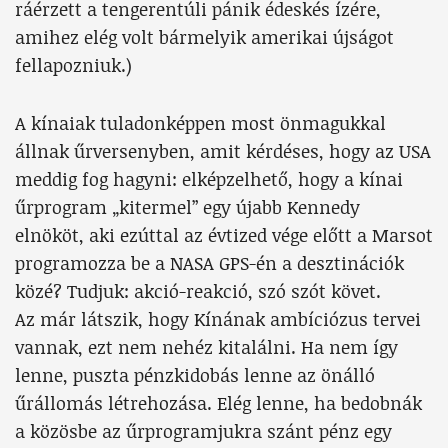
ráérzett a tengerentúli pánik édeskés ízére,
amihez elég volt bármelyik amerikai újságot
fellapozniuk.)
A kínaiak tuladonképpen most önmagukkal
állnak űrversenyben, amit kérdéses, hogy az USA
meddig fog hagyni: elképzelhető, hogy a kínai
űrprogram „kitermel” egy újabb Kennedy
elnököt, aki ezúttal az évtized vége előtt a Marsot
programozza be a NASA GPS-én a desztinációk
közé? Tudjuk: akció-reakció, szó szót követ.
Az már látszik, hogy Kínának ambíciózus tervei
vannak, ezt nem nehéz kitalálni. Ha nem így
lenne, puszta pénzkidobás lenne az önálló
űrállomás létrehozása. Elég lenne, ha bedobnák
a közösbe az űrprogramjukra szánt pénz egy