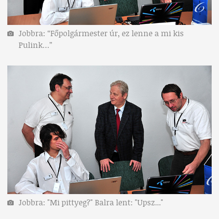
Jobbra: “Főpolgármester úr, ez lenne a mi kis
Pulink…”
Jobbra: "Mi pittyeg?" Balra lent: "Upsz..."