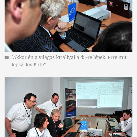
"Akkor én a világos királlyal a d5-re lépek. Erre mit
lépsz, kis Puli?"