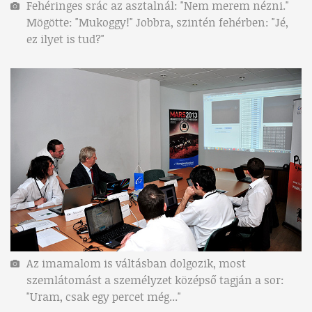
Fehéringes srác az asztalnál: "Nem merem nézni."
Mögötte: "Mukoggy!" Jobbra, szintén fehérben: "Jé,
ez ilyet is tud?"
Az imamalom is váltásban dolgozik, most
szemlátomást a személyzet középső tagján a sor:
"Uram, csak egy percet még..."