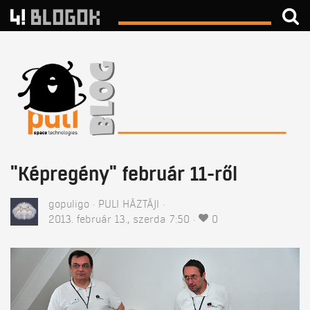
"Képregény" február 11-ről
gopuligo
PULI HÁZTÁJI
2013. február 13., szerda 7:50
0