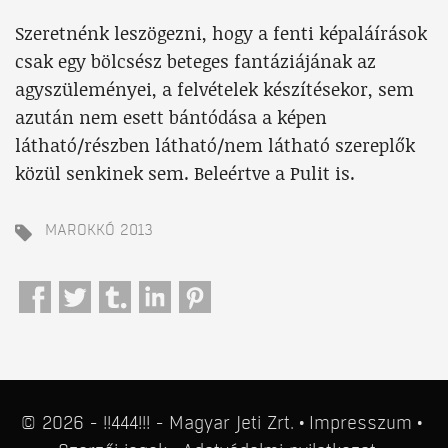
Szeretnénk leszögezni, hogy a fenti képaláírások
csak egy bölcsész beteges fantáziájának az
agyszüleményei, a felvételek készítésekor, sem
azután nem esett bántódása a képen
látható/részben látható/nem látható szereplők
közül senkinek sem. Beleértve a Pulit is.
MAROKKÓ 2013
© 2026 - !!444!!! - Magyar Jeti Zrt.
Impresszum