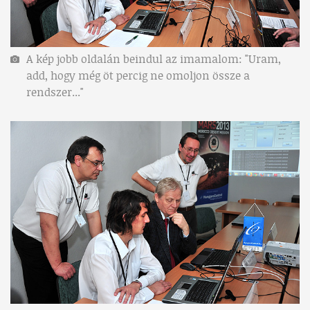
A kép jobb oldalán beindul az imamalom: "Uram,
add, hogy még öt percig ne omoljon össze a
rendszer..."