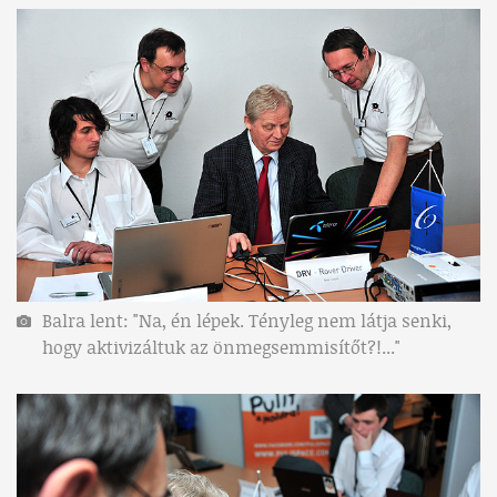
Balra lent: "Na, én lépek. Tényleg nem látja senki,
hogy aktivizáltuk az önmegsemmisítőt?!..."