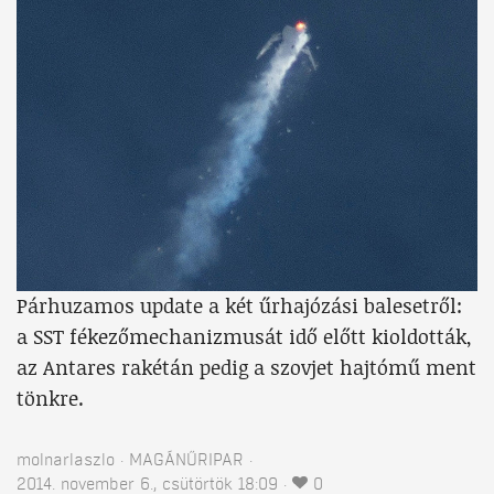
Párhuzamos update a két űrhajózási balesetről:
a SST fékezőmechanizmusát idő előtt kioldották,
az Antares rakétán pedig a szovjet hajtómű ment
tönkre.
molnarlaszlo
MAGÁNŰRIPAR
2014. november 6., csütörtök 18:09
0