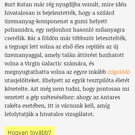
Burt Rutan már rég nyugdíjba vonult, mire idén
hivatalosan is bejelentették, hogy a szilárd
üzemanyag-komponenst a gumi helyett
poliamidra, egy nejlonhoz hasonló műanyagra
cserélik. Bár a földön már többször letesztelték,
a tegnapi lett volna az első éles repülés az új
üzemanyaggal, amely talán áttörést hozhatott
volna a Virgin Galactic számára, és
megnyugtathatta volna az egyre inkább
zúgolódó
utasjelölteket. Ehelyett az egyik tesztpilóta életét
követelte. Azt még nem tudni, hogy pontosan mi
vezetett a gép széteséséhez: ahogy az Antares
rakéta esetében, itt is várnunk kell, amíg
lefolytatják a hivatalos vizsgálatot.
Hogyan tovább?