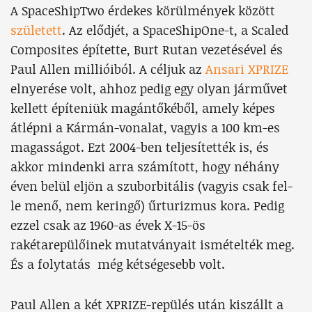
A SpaceShipTwo érdekes körülmények között
született
. Az elődjét, a SpaceShipOne-t, a Scaled
Composites építette, Burt Rutan vezetésével és
Paul Allen millióiból. A céljuk az
Ansari XPRIZE
elnyerése volt, ahhoz pedig egy olyan járművet
kellett építeniük magántőkéből, amely képes
átlépni a Kármán-vonalat, vagyis a 100 km-es
magasságot. Ezt 2004-ben teljesítették is, és
akkor mindenki arra számított, hogy néhány
éven belül eljön a szuborbitális (vagyis csak fel-
le menő, nem keringő) űrturizmus kora. Pedig
ezzel csak az 1960-as évek X-15-ös
rakétarepülőinek mutatványait ismételték meg.
És a folytatás még kétségesebb volt.
Paul Allen a két XPRIZE-repülés után kiszállt a