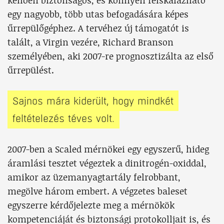
kellően biztonságos, és könnyen felskálázható
egy nagyobb, több utas befogadására képes
űrrepülőgéphez. A tervéhez új támogatót is
talált, a Virgin vezére, Richard Branson
személyében, aki 2007-re prognosztizálta az első
űrrepülést.
Sajnos mára kiderült, hogy mindkét
feltételezés téves volt.
2007-ben a Scaled mérnökei egy egyszerű, hideg
áramlási tesztet végeztek a dinitrogén-oxiddal,
amikor az üzemanyagtartály felrobbant,
megölve három embert. A végzetes baleset
egyszerre kérdőjelezte meg a mérnökök
kompetenciáját és biztonsági protokolljait is, és