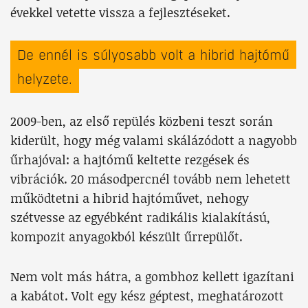
évekkel vetette vissza a fejlesztéseket.
De ennél is súlyosabb volt a hibrid hajtómű
helyzete.
2009-ben, az első repülés közbeni teszt során
kiderült, hogy még valami skálázódott a nagyobb
űrhajóval: a hajtómű keltette rezgések és
vibrációk. 20 másodpercnél tovább nem lehetett
működtetni a hibrid hajtóművet, nehogy
szétvesse az egyébként radikális kialakítású,
kompozit anyagokból készült űrrepülőt.
Nem volt más hátra, a gombhoz kellett igazítani
a kabátot. Volt egy kész géptest, meghatározott