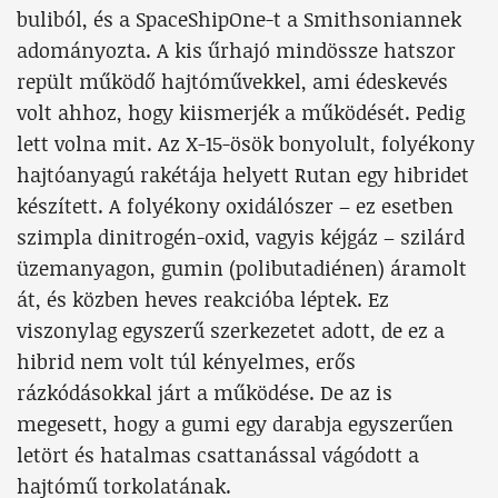
buliból, és a SpaceShipOne-t a Smithsoniannek
adományozta. A kis űrhajó mindössze hatszor
repült működő hajtóművekkel, ami édeskevés
volt ahhoz, hogy kiismerjék a működését. Pedig
lett volna mit. Az X-15-ösök bonyolult, folyékony
hajtóanyagú rakétája helyett Rutan egy hibridet
készített. A folyékony oxidálószer – ez esetben
szimpla dinitrogén-oxid, vagyis kéjgáz – szilárd
üzemanyagon, gumin (polibutadiénen) áramolt
át, és közben heves reakcióba léptek. Ez
viszonylag egyszerű szerkezetet adott, de ez a
hibrid nem volt túl kényelmes, erős
rázkódásokkal járt a működése. De az is
megesett, hogy a gumi egy darabja egyszerűen
letört és hatalmas csattanással vágódott a
hajtómű torkolatának.