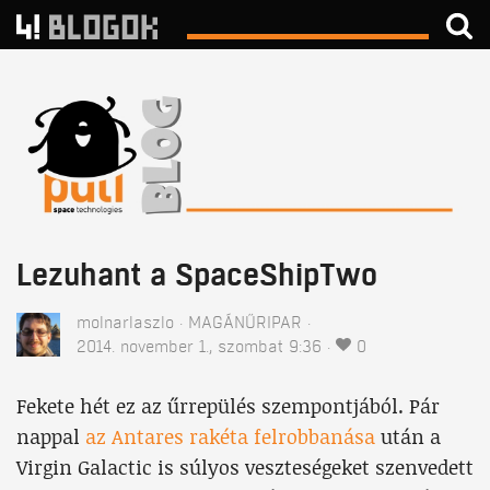
Lezuhant a SpaceShipTwo
molnarlaszlo
MAGÁNŰRIPAR
2014. november 1., szombat 9:36
0
Fekete hét ez az űrrepülés szempontjából. Pár
nappal
az Antares rakéta felrobbanása
után a
Virgin Galactic is súlyos veszteségeket szenvedett