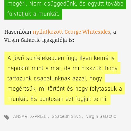
megéri. Nem csüggedünk, és együtt tovább
folytatjuk a munkát.
Hasonlóan
nyilatkozott George Whitesides
, a
Virgin Galactic igazgatója is:
A jövő sokféleképpen függ ilyen kemény
napoktól mint a mai, de mi hisszük, hogy
tartozunk csapatunknak azzal, hogy
megértsük, mi történt és hogy folytassuk a
munkát. És pontosan ezt fogjuk tenni.
ANSARI X-PRIZE
SpaceShipTwo
Virgin Galactic