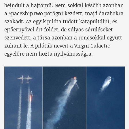
beindult a hajtómű. Nem sokkal később azonban
a SpaceShipTwo pörögni kezdett, majd darabokra
szakadt. Az egyik pilóta tudott katapultálni, és
ejtőernyővel ért földet, de súlyos sérüléseket
szenvedett, a társa azonban a roncsokkal együtt
zuhant le. A pilóták neveit a Virgin Galactic
egyelőre nem hozta nyilvánosságra.