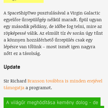
A SpaceShipTwo pusztulásával a Virgin Galactic
egyelőre űrrepülőgép nélkül maradt. Épül ugyan
egy második példány, de időbe fog telni, mire az
röpképessé válik. Az elmúlt tíz év során úgy tűnt
a könnyen hozzáférhető űrrepülés csak egy
lépésre van tőlünk – most ismét igen nagyra
nőtt ez a távolság.
Update
Sir Richard
Branson továbbra is minden erejével
támogatja
a programot.
A világűr meghódítása kemény dolog - de