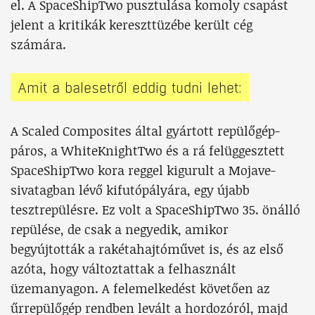
el. A SpaceShipTwo pusztulása komoly csapást
jelent a kritikák kereszttüzébe került cég
számára.
Amit a balesetről eddig tudni lehet:
A Scaled Composites által gyártott repülőgép-
páros, a WhiteKnightTwo és a rá felüggesztett
SpaceShipTwo kora reggel kigurult a Mojave-
sivatagban lévő kifutópályára, egy újabb
tesztrepülésre. Ez volt a SpaceShipTwo 35. önálló
repülése, de csak a negyedik, amikor
begyújtották a rakétahajtóművet is, és az első
azóta, hogy változtattak a felhasznált
üzemanyagon. A felemelkedést követően az
űrrepülőgép rendben levált a hordozóról, majd