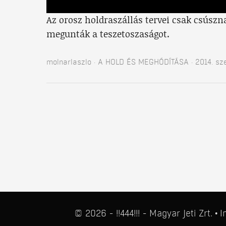
Az orosz holdraszállás tervei csak csúszn
megunták a teszetoszaságot.
molnarlaszlo
A HOLD ÉS MEGHÓDÍTÁSA
2014. sz
© 2026 - !!444!!! - Magyar Jeti Zrt.
I