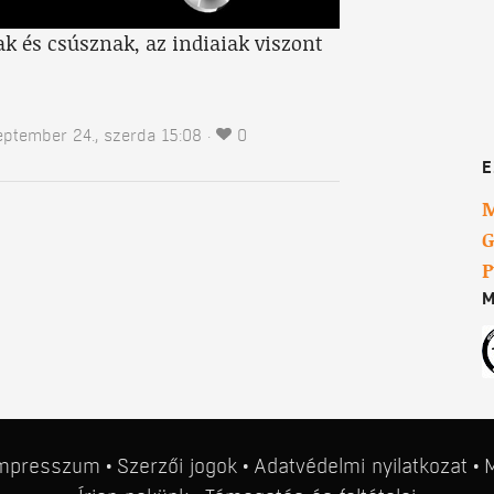
ak és csúsznak, az indiaiak viszont
eptember 24., szerda 15:08
0
E
M
G
P
M
mpresszum
Szerzői jogok
Adatvédelmi nyilatkozat
M