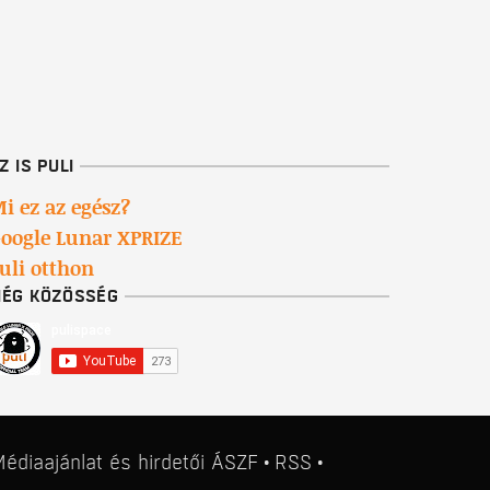
Z IS PULI
i ez az egész?
oogle Lunar XPRIZE
uli otthon
ÉG KÖZÖSSÉG
édiaajánlat
és
hirdetői ÁSZF
RSS