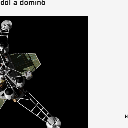
 dől a dominó
N