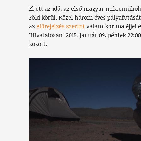
Eljött az idő: az első magyar mikroműhold,
Föld körül. Közel három éves pályafutásá
az
előrejelzés szerint
valamikor ma éjjel é
"Hivatalosan" 2015. január 09. péntek 22:00
között.