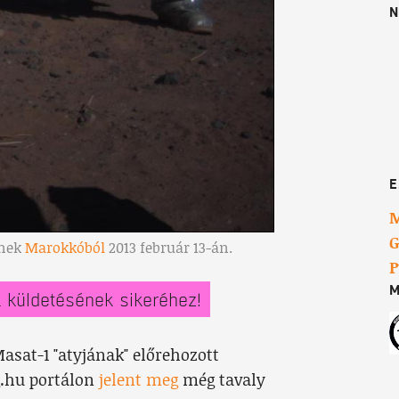
N
E
M
G
-nek
Marokkóból
2013 február 13-án.
P
M
-1 küldetésének sikeréhez!
asat-1 "atyjának" előrehozott
g.hu portálon
jelent meg
még tavaly