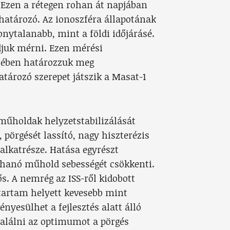
 Ezen a rétegen rohan át napjában
ghatározó. Az ionoszféra állapotának
nytalanabb, mint a földi időjárásé.
djuk mérni. Ezen mérési
tében határozzuk meg
ározó szerepet játszik a Masat-1
műholdak helyzetstabilizálását
 pörgését lassító, nagy hiszterézis
alkatrésze. Hatása egyrészt
hanó műhold sebességét csökkenti.
s. A nemrég az ISS-ről kidobott
ttartam helyett kevesebb mint
ényesülhet a fejlesztés alatt álló
találni az optimumot a pörgés