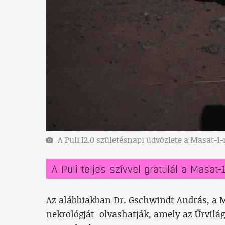
A Puli I2.0 születésnapi üdvözlete a Masat-1
A Puli teljes szívvel gratulál a Masat
Az alábbiakban Dr. Gschwindt András, a M
nekrológját olvashatják, amely az Űrvilá