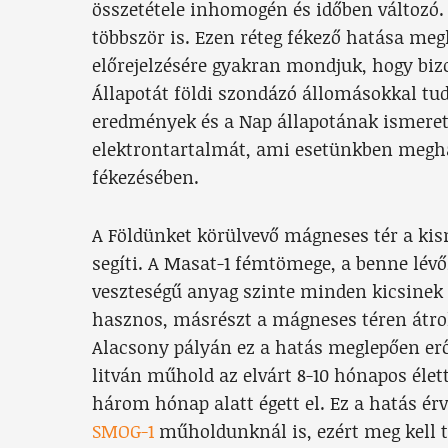
összetétele inhomogén és időben változó.
többször is. Ezen réteg fékező hatása me
előrejelzésére gyakran mondjuk, hogy bizo
Állapotát földi szondázó állomásokkal tu
eredmények és a Nap állapotának ismere
elektrontartalmát, ami esetünkben meghat
fékezésében.
A Földünket körülvevő mágneses tér a kis
segíti. A Masat-1 fémtömege, a benne lévő,
veszteségű anyag szinte minden kicsinek 
hasznos, másrészt a mágneses téren átro
Alacsony pályán ez a hatás meglepően erő
litván műhold az elvárt 8-10 hónapos éle
három hónap alatt égett el. Ez a hatás érv
SMOG-1
műholdunknál is, ezért meg kell 