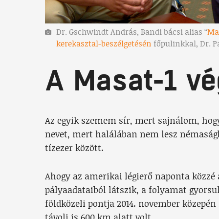
Dr. Gschwindt András, Bandi bácsi alias “
Ma
kerekasztal-beszélgetésén
főpulinkkal, Dr. P
A Masat-1 vé
Az egyik szemem sír, mert sajnálom, hogy
nevet, mert halálában nem lesz némaságb
tízezer között.
Ahogy az amerikai légierő naponta közzé a
pályaadataiból látszik, a folyamat gyorsu
földközeli pontja 2014. november közepén
távoli is 600 km alatt volt.