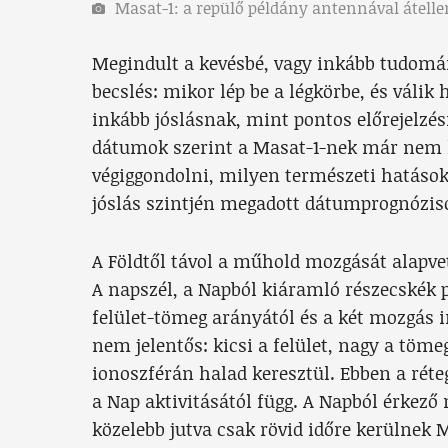
Masat-1: a repülő példány antennával átelle
Megindult a kevésbé, vagy inkább tudomá
becslés: mikor lép be a légkörbe, és válik 
inkább jóslásnak, mint pontos előrejelzé
dátumok szerint a Masat-1-nek már nem 
végiggondolni, milyen természeti hatások
jóslás szintjén megadott dátumprognózis
A Földtől távol a műhold mozgását alapv
A napszél, a Napból kiáramló részecskék
felület-tömeg arányától és a két mozgás i
nem jelentős: kicsi a felület, nagy a töme
ionoszférán halad keresztül. Ebben a rét
a Nap aktivitásától függ. A Napból érkező
közelebb jutva csak rövid időre kerülnek M