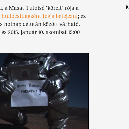
K
 a Masat-1 utolsó "köreit" rója a
t
hullócsillagként fogja befejezni
; ez
s holnap délután között várható.
 és 2015. január 10. szombat 15:00