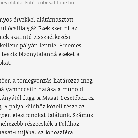
nes oldala. Fotó: cubesat.bme.hu
nyos érvekkel alátámasztott
hullócsillaggá? Ezek szerint az
snek számító visszaérkezési
kellene pályán lennie. Érdemes
 teszik bizonytalanná ezeket a
okat.
etően a tömegvonzás határozza meg.
 pályamódosító hatása a műhold
rányától függ. A Masat-1 esetében ez
g. A pálya Földhöz közeli része az
egben elektronokat találunk. Számuk
 nehezebb részecskék a Földhöz
asat-1 útjába. Az ionoszféra