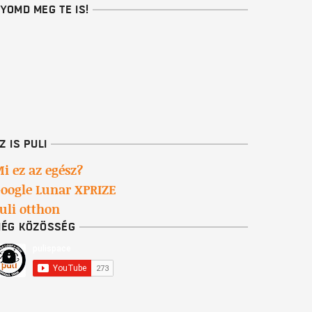
YOMD MEG TE IS!
Z IS PULI
i ez az egész?
oogle Lunar XPRIZE
uli otthon
ÉG KÖZÖSSÉG