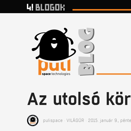
Az utolsó kö
pulispace
VILÁGŰR
2015. január 9., pént