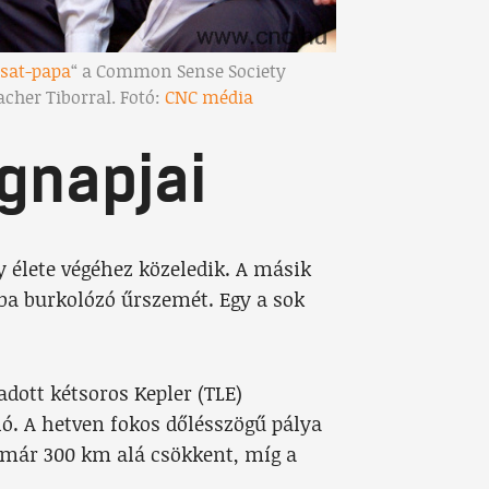
sat-papa
“ a Common Sense Society
acher Tiborral. Fotó:
CNC média
gnapjai
 élete végéhez közeledik. A másik
a burkolózó űrszemét. Egy a sok
dott kétsoros Kepler (TLE)
ló. A hetven fokos dőlésszögű pálya
 már 300 km alá csökkent, míg a