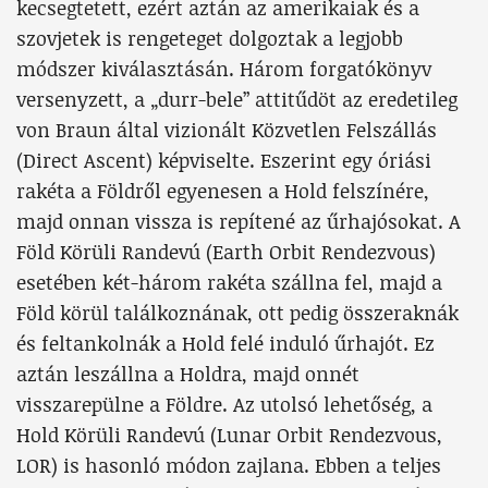
kecsegtetett, ezért aztán az amerikaiak és a
szovjetek is rengeteget dolgoztak a legjobb
módszer kiválasztásán. Három forgatókönyv
versenyzett, a „durr-bele” attitűdöt az eredetileg
von Braun által vizionált Közvetlen Felszállás
(Direct Ascent) képviselte. Eszerint egy óriási
rakéta a Földről egyenesen a Hold felszínére,
majd onnan vissza is repítené az űrhajósokat. A
Föld Körüli Randevú (Earth Orbit Rendezvous)
esetében két-három rakéta szállna fel, majd a
Föld körül találkoznának, ott pedig összeraknák
és feltankolnák a Hold felé induló űrhajót. Ez
aztán leszállna a Holdra, majd onnét
visszarepülne a Földre. Az utolsó lehetőség, a
Hold Körüli Randevú (Lunar Orbit Rendezvous,
LOR) is hasonló módon zajlana. Ebben a teljes