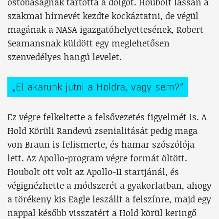
ostobaságnak tartotta a dolgot. Houbolt lassan a
szakmai hírnevét kezdte kockáztatni, de végül
magának a NASA igazgatóhelyettesének, Robert
Seamansnak küldött egy meglehetősen
szenvedélyes hangú levelet.
„El akarunk jutni a Holdra, vagy sem?”
Ez végre felkeltette a felsővezetés figyelmét is. A
Hold Körüli Randevú zsenialitását pedig maga
von Braun is felismerte, és hamar szószólója
lett. Az Apollo-program végre formát öltött.
Houbolt ott volt az Apollo-11 startjánál, és
végignézhette a módszerét a gyakorlatban, ahogy
a törékeny kis Eagle leszállt a felszínre, majd egy
nappal később visszatért a Hold körül keringő