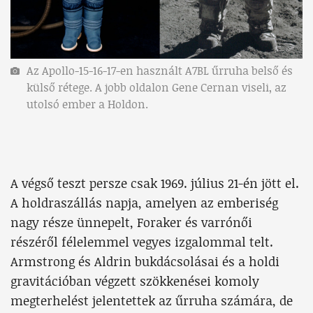
Az Apollo-15-16-17-en használt A7BL űrruha belső és
külső rétege. A jobb oldalon Gene Cernan viseli, az
utolsó ember a Holdon.
A végső teszt persze csak 1969. július 21-én jött el.
A holdraszállás napja, amelyen az emberiség
nagy része ünnepelt, Foraker és varrónői
részéről félelemmel vegyes izgalommal telt.
Armstrong és Aldrin bukdácsolásai és a holdi
gravitációban végzett szökkenései komoly
megterhelést jelentettek az űrruha számára, de