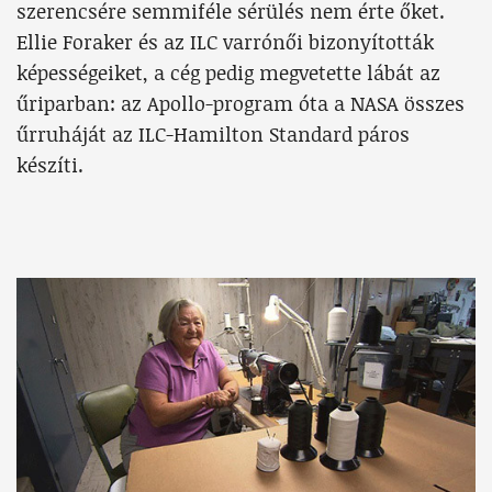
szerencsére semmiféle sérülés nem érte őket.
Ellie Foraker és az ILC varrónői bizonyították
képességeiket, a cég pedig megvetette lábát az
űriparban: az Apollo-program óta a NASA összes
űrruháját az ILC-Hamilton Standard páros
készíti.