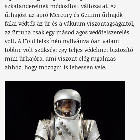
szkafandereinek módosított változatai. Az
űrhajóst az apró Mercury és Gemini űrhajók
falai védték az űr és a vákuum viszontagságaitól,
az űrruha csak egy másodlagos védőfelszerelés
volt. A Hold felszínén nyilvánvalóan valami
többre volt szükség: egy teljes védelmet biztosító
mini űrhajóra, ami viszont elég rugalmas
ahhoz, hogy mozogni is lehessen vele.