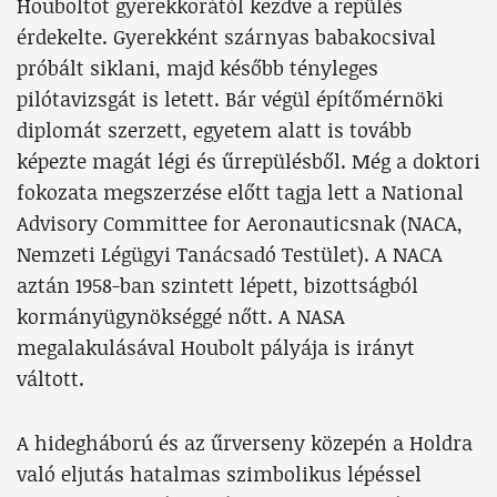
Houboltot gyerekkorától kezdve a repülés
érdekelte. Gyerekként szárnyas babakocsival
próbált siklani, majd később tényleges
pilótavizsgát is letett. Bár végül építőmérnöki
diplomát szerzett, egyetem alatt is tovább
képezte magát légi és űrrepülésből. Még a doktori
fokozata megszerzése előtt tagja lett a National
Advisory Committee for Aeronauticsnak (NACA,
Nemzeti Légügyi Tanácsadó Testület). A NACA
aztán 1958-ban szintett lépett, bizottságból
kormányügynökséggé nőtt. A NASA
megalakulásával Houbolt pályája is irányt
váltott.
A hidegháború és az űrverseny közepén a Holdra
való eljutás hatalmas szimbolikus lépéssel