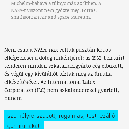
Michelin-babává a túlnyomás az űrben. A
NASA-t viszont nem győzte meg. Forrás:
Smithsonian Air and Space Museum.
Nem csak a NASA-nak voltak pusztán ködös
elképzelései a dolog mikéntjéről: az 1962-ben kiírt
tenderen minden szkafandergyártó cég elbukott,
és végül egy kívülállót bíztak meg az űrruha
elkészítésével. Az International Latex
Corporation (ILC) nem szkafandereket gyártott,
hanem
személyre szabott, rugalmas, testhezálló
gumiruhákat.