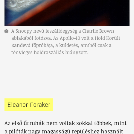
A Snoopy nevű leszállóegység a Charlie Brown
ablakából fotózva. Az Apollo-10 volt a Hold Körüli
Randevú főpróbája, a küldetés, amiből csak a
tényleges holdraszállás hiányzott.
Eleanor Foraker
Az első űrruhák nem voltak sokkal többek, mint
a pilóták nagy magasságú repüléshez használt