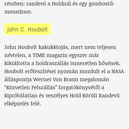
részben: randevú a Holdnál és egy gombostű-
menedzser.
John C. Houbolt
John Houbolt kakukktojás, mert nem teljesen
névtelen, a TIME magazin egyszer már
kikiáltotta a holdraszállás ismeretlen hősének.
Houbolt erőfeszítései nyomán mozdult el a NASA
álláspontja Werner Von Braun megalomán
“Közvetlen Felszállás” forgatókönyvétől a
kipróbálatlan és veszélyes Hold Körüli Randevú
elképzelés felé.