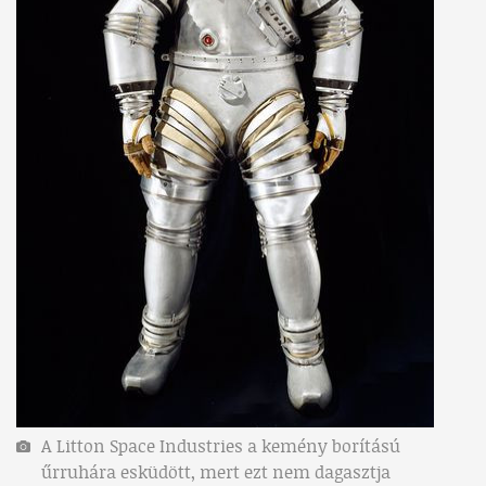
A Litton Space Industries a kemény borítású
űrruhára esküdött, mert ezt nem dagasztja