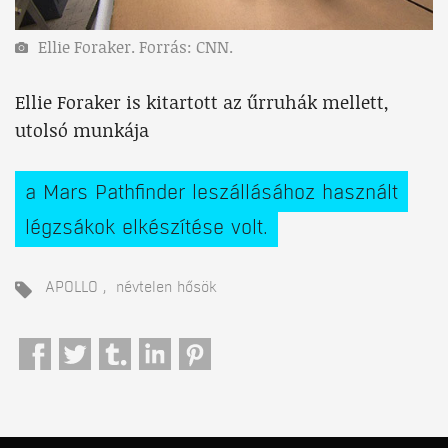
Ellie Foraker. Forrás: CNN.
Ellie Foraker is kitartott az űrruhák mellett,
utolsó munkája
a Mars Pathfinder leszállásához használt
légzsákok elkészítése volt.
APOLLO
névtelen hősök