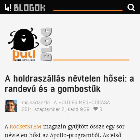
A holdraszállás névtelen hősei: a
randevú és a gombostűk
molnarlaszlo
A HOLD ÉS MEGHÓDÍTÁSA
2014. szeptember 2., kedd 9:39
0
A
RocketSTEM
magazin gyűjtött össze egy sor
névtelen hőst az Apollo-programból. Az első