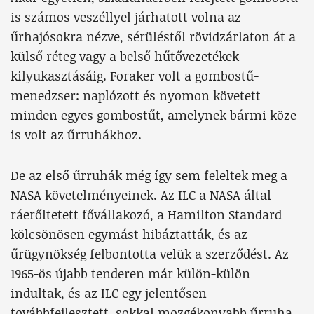
is számos veszéllyel járhatott volna az
űrhajósokra nézve, sérüléstől rövidzárlaton át a
külső réteg vagy a belső hűtővezetékek
kilyukasztásáig. Foraker volt a gombostű-
menedzser: naplózott és nyomon követett
minden egyes gombostűt, amelynek bármi köze
is volt az űrruhákhoz.
De az első űrruhák még így sem feleltek meg a
NASA követelményeinek. Az ILC a NASA által
ráerőltetett fővállakozó, a Hamilton Standard
kölcsönösen egymást hibáztatták, és az
űrügynökség felbontotta velük a szerződést. Az
1965-ös újabb tenderen már külön-külön
indultak, és az ILC egy jelentősen
továbbfejlesztett, sokkal mozgékonyabb űrruha