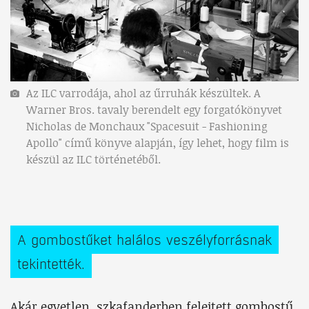
Az ILC varrodája, ahol az űrruhák készültek. A
Warner Bros. tavaly berendelt egy forgatókönyvet
Nicholas de Monchaux "Spacesuit - Fashioning
Apollo" című könyve alapján, így lehet, hogy film is
készül az ILC történetéből.
A gombostűket halálos veszélyforrásnak
tekintették.
Akár egyetlen, szkafanderben felejtett gombostű