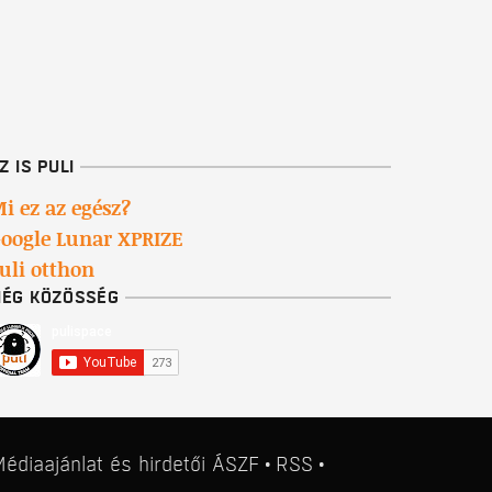
Z IS PULI
i ez az egész?
oogle Lunar XPRIZE
uli otthon
ÉG KÖZÖSSÉG
édiaajánlat
és
hirdetői ÁSZF
RSS