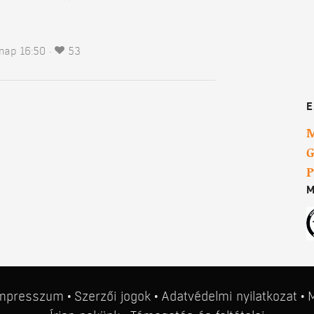
rnap 16:50
53
E
M
G
P
M
mpresszum
Szerzői jogok
Adatvédelmi nyilatkozat
M