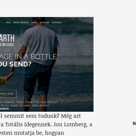
ől semmit sem tudunk? Még azt
N
 a Totális Idegennek. Jon Lomberg, a
esten mutatja be, hogyan