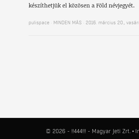
készíthetjük el közösen a Föld névjegyét.
pulispace
MINDEN MÁS
2016. március 20., vasá
© 2026 - !!444!!! - Magyar Jeti Zrt.
I