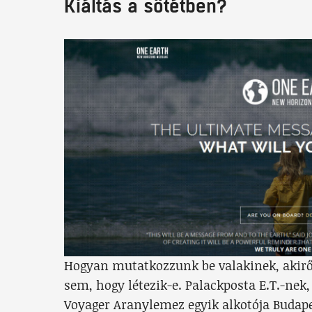
Kiáltás a sötétben?
Hogyan mutatkozzunk be valakinek, akir
sem, hogy létezik-e. Palackposta E.T.-nek,
Voyager Aranylemez egyik alkotója Budap