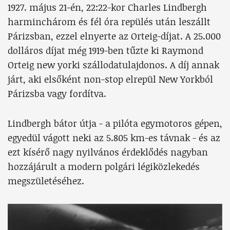
1927. május 21-én, 22:22-kor Charles Lindbergh
harminchárom és fél óra repülés után leszállt
Párizsban, ezzel elnyerte az Orteig-díjat. A 25.000
dolláros díjat még 1919-ben tűzte ki Raymond
Orteig new yorki szállodatulajdonos. A díj annak
járt, aki elsőként non-stop elrepül New Yorkból
Párizsba vagy fordítva.
Lindbergh bátor útja - a pilóta egymotoros gépen,
egyedül vágott neki az 5.805 km-es távnak - és az
ezt kísérő nagy nyilvános érdeklődés nagyban
hozzájárult a modern polgári légiközlekedés
megszületéséhez.