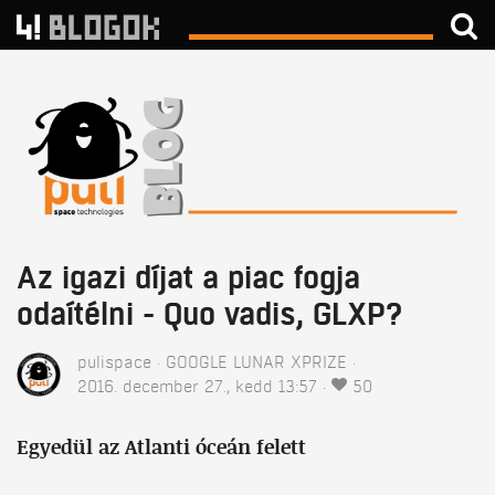
Az igazi díjat a piac fogja
odaítélni - Quo vadis, GLXP?
pulispace
GOOGLE LUNAR XPRIZE
2016. december 27., kedd 13:57
50
Egyedül az Atlanti óceán felett