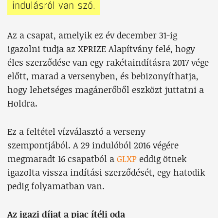
indulásról van szó.
Az a csapat, amelyik ez év december 31-ig
igazolni tudja az XPRIZE Alapítvány felé, hogy
éles szerződése van egy rakétaindításra 2017 vége
előtt, marad a versenyben, és bebizonyíthatja,
hogy lehetséges magánerőből eszközt juttatni a
Holdra.
Ez a feltétel vízválasztó a verseny
szempontjából. A 29 indulóból 2016 végére
megmaradt 16 csapatból a
GLXP
eddig ötnek
igazolta vissza indítási szerződését, egy hatodik
pedig folyamatban van.
Az igazi díjat a piac ítéli oda