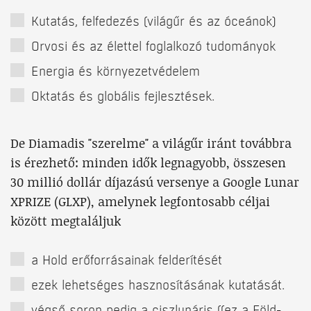
Kutatás, felfedezés (világűr és az óceánok)
Orvosi és az élettel foglalkozó tudományok
Energia és környezetvédelem
Oktatás és globális fejlesztések.
De Diamadis "szerelme" a világűr iránt továbbra
is érezhető: minden idők legnagyobb, összesen
30 millió dollár díjazású versenye a Google Lunar
XPRIZE (GLXP), amelynek legfontosabb céljai
között megtaláljuk
a Hold erőforrásainak felderítését
ezek lehetséges hasznosításának kutatását.
végső soron pedig a ciszlunáris ((ez a Föld-