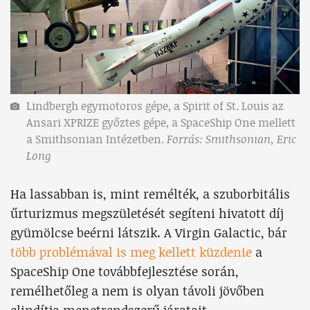
Lindbergh egymotoros gépe, a Spirit of St. Louis az
Ansari XPRIZE győztes gépe, a SpaceShip One mellett
a Smithsonian Intézetben.
Forrás: Smithsonian, Eric
Long
Ha lassabban is, mint remélték, a szuborbitális
űrturizmus megszületését segíteni hivatott díj
gyümölcse beérni látszik. A Virgin Galactic, bár
több problémával is meg kellett küzdenie
a
SpaceShip One továbbfejlesztése során,
remélhetőleg a nem is olyan távoli jövőben