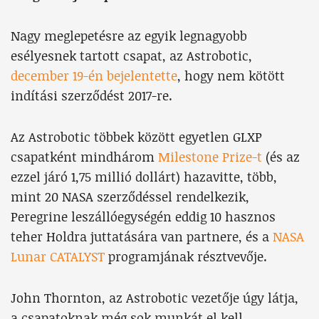
Nagy meglepetésre az egyik legnagyobb
esélyesnek tartott csapat, az Astrobotic,
december 19-én bejelentette
, hogy nem kötött
indítási szerződést 2017-re.
Az Astrobotic többek között egyetlen GLXP
csapatként mindhárom
Milestone Prize-t
(és az
ezzel járó 1,75 millió dollárt) hazavitte, több,
mint 20 NASA szerződéssel rendelkezik,
Peregrine leszállóegységén eddig 10 hasznos
teher Holdra juttatására van partnere, és a
NASA
Lunar CATALYST
programjának résztvevője.
John Thornton, az Astrobotic vezetője úgy látja,
a csapatoknak még sok munkát el kell