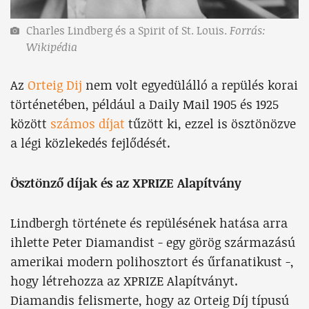
Charles Lindberg és a Spirit of St. Louis.
Forrás:
Wikipédia
Az
Orteig Dij
nem volt egyedülálló a repülés korai
történetében, például a Daily Mail 1905 és 1925
között
számos díjat
tűzött ki, ezzel is ösztönözve
a légi közlekedés fejlődését.
Ösztönző díjak és az XPRIZE Alapítvány
Lindbergh története és repülésének hatása arra
ihlette Peter Diamandist - egy görög származású
amerikai modern polihosztort és űrfanatikust -,
hogy létrehozza az XPRIZE Alapítványt.
Diamandis felismerte, hogy az Orteig Díj típusú