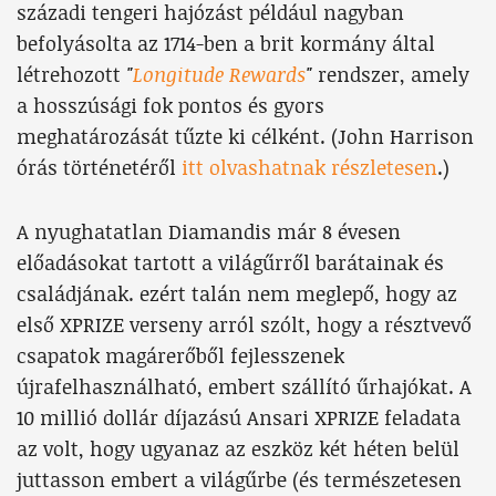
századi tengeri hajózást például nagyban
befolyásolta az 1714-ben a brit kormány által
létrehozott
"
Longitude Rewards
"
rendszer, amely
a hosszúsági fok pontos és gyors
meghatározását tűzte ki célként. (John Harrison
órás történetéről
itt olvashatnak részletesen
.)
A nyughatatlan Diamandis már 8 évesen
előadásokat tartott a világűrről barátainak és
családjának. ezért talán nem meglepő, hogy az
első XPRIZE verseny arról szólt, hogy a résztvevő
csapatok magárerőből fejlesszenek
újrafelhasználható, embert szállító űrhajókat. A
10 millió dollár díjazású Ansari XPRIZE feladata
az volt, hogy ugyanaz az eszköz két héten belül
juttasson embert a világűrbe (és természetesen