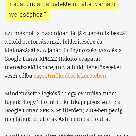
magánűriparba befektetők által várható
nyereséghez."
Ezt máshol is hasonlóan látják: Japán is beszáll
a Hold erőforrásainak felderítésébe és
kiaknázásába. A japán űrügynökség JAXA és a
Google Lunar XPRIZE Hakuto csapatát
menedzselő ispace, Inc. a holdi lehetőségeket
veszi célba
együttműködésük keretében
.
Mindenesetre legkésőbb egy év múlva tudni
fogjuk, hogy Thornton kritikája jogos volt-e a
Google Lunar XPRIZE-t illetően; 2019-ben pedig
meglátjuk, eljut-e az Astrobotic a Holdra.