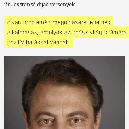
ún. ösztönző díjas versenyek
olyan problémák megoldására lehetnek
alkalmasak, amelyek az egész világ számára
pozitív hatással vannak.