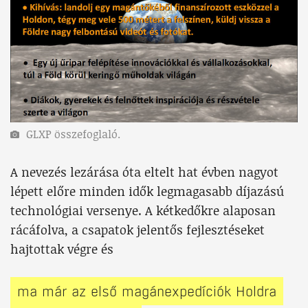
GLXP összefoglaló.
A nevezés lezárása óta eltelt hat évben nagyot
lépett előre minden idők legmagasabb díjazású
technológiai versenye. A kétkedőkre alaposan
rácáfolva, a csapatok jelentős fejlesztéseket
hajtottak végre és
ma már az első magánexpedíciók Holdra