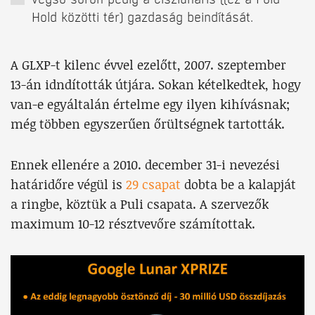
Hold közötti tér) gazdaság beindítását.
A GLXP-t kilenc évvel ezelőtt, 2007. szeptember
13-án idndították útjára. Sokan kételkedtek, hogy
van-e egyáltalán értelme egy ilyen kihívásnak;
még többen egyszerűen őrültségnek tartották.
Ennek ellenére a 2010. december 31-i nevezési
határidőre végül is
29 csapat
dobta be a kalapját
a ringbe, köztük a Puli csapata. A szervezők
maximum 10-12 résztvevőre számítottak.