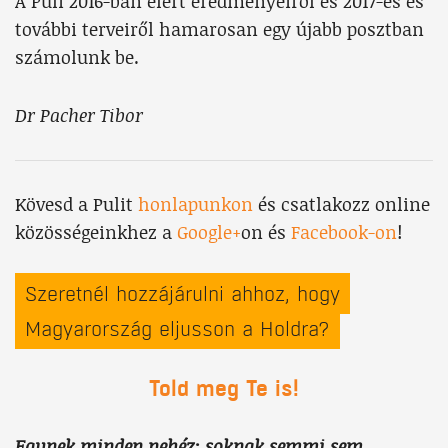
A Puli 2016-ban elért eredményeiről és 2017-es és
további terveiről hamarosan egy újabb posztban
számolunk be.
Dr Pacher Tibor
Kövesd a Pulit
honlapunkon
és csatlakozz online
közösségeinkhez a
Google+
on és
Facebook-on
!
Szeretnél hozzájárulni ahhoz, hogy
Magyarország eljusson a Holdra?
Told meg Te is!
Egynek minden nehéz; soknak semmi sem