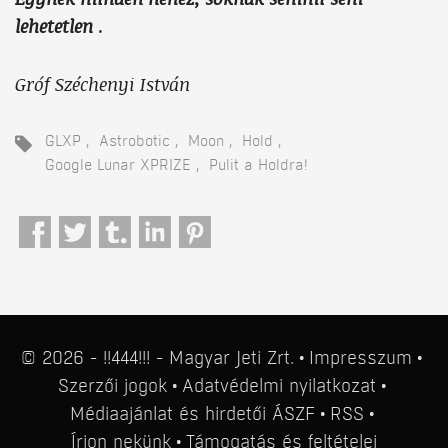
lehetetlen
.
Gróf Széchenyi István
GLXP
Astrobotic
Moon
Hold
Google Lunar XPRIZE
Pulit a Holdra!
© 2026 - !!444!!! - Magyar Jeti Zrt.
Impresszum
Szerzői jogok
Adatvédelmi nyilatkozat
Médiaajánlat
és
hirdetői ÁSZF
RSS
Írjon nekünk
Támogatás
és
feltételei