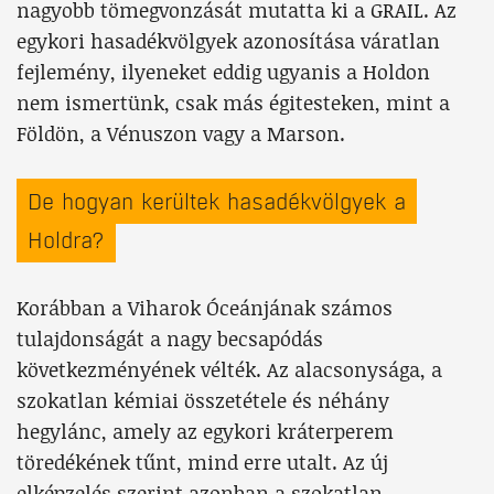
nagyobb tömegvonzását mutatta ki a GRAIL. Az
egykori hasadékvölgyek azonosítása váratlan
fejlemény, ilyeneket eddig ugyanis a Holdon
nem ismertünk, csak más égitesteken, mint a
Földön, a Vénuszon vagy a Marson.
De hogyan kerültek hasadékvölgyek a
Holdra?
Korábban a Viharok Óceánjának számos
tulajdonságát a nagy becsapódás
következményének vélték. Az alacsonysága, a
szokatlan kémiai összetétele és néhány
hegylánc, amely az egykori kráterperem
töredékének tűnt, mind erre utalt. Az új
elképzelés szerint azonban a szokatlan