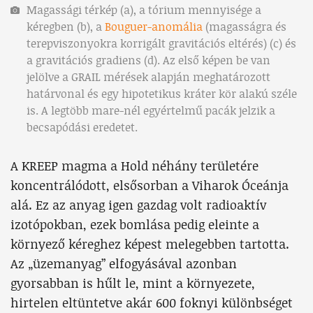
Magassági térkép (a), a tórium mennyisége a
kéregben (b), a
Bouguer-anomália
(magasságra és
terepviszonyokra korrigált gravitációs eltérés) (c) és
a gravitációs gradiens (d). Az első képen be van
jelölve a GRAIL mérések alapján meghatározott
határvonal és egy hipotetikus kráter kör alakú széle
is. A legtöbb mare-nél egyértelmű pacák jelzik a
becsapódási eredetet.
A KREEP magma a Hold néhány területére
koncentrálódott, elsősorban a Viharok Óceánja
alá. Ez az anyag igen gazdag volt radioaktív
izotópokban, ezek bomlása pedig eleinte a
környező kéreghez képest melegebben tartotta.
Az „üzemanyag” elfogyásával azonban
gyorsabban is hűlt le, mint a környezete,
hirtelen eltüntetve akár 600 foknyi különbséget