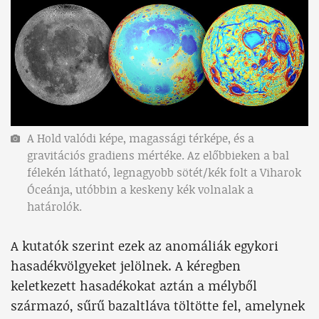
A Hold valódi képe, magassági térképe, és a
gravitációs gradiens mértéke. Az előbbieken a bal
félekén látható, legnagyobb sötét/kék folt a Viharok
Óceánja, utóbbin a keskeny kék volnalak a
határolók.
A kutatók szerint ezek az anomáliák egykori
hasadékvölgyeket jelölnek. A kéregben
keletkezett hasadékokat aztán a mélyből
származó, sűrű bazaltláva töltötte fel, amelynek