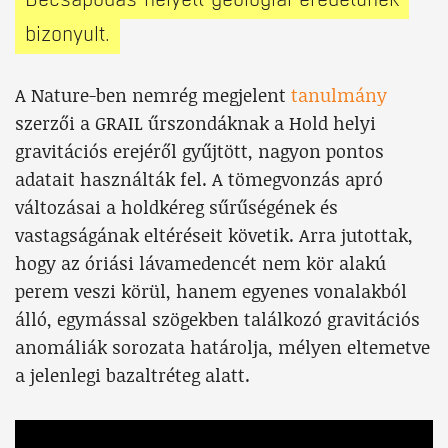
bizonyult.
A Nature-ben nemrég megjelent
tanulmány
szerzői a GRAIL űrszondáknak a Hold helyi
gravitációs erejéről gyűjtött, nagyon pontos
adatait használták fel. A tömegvonzás apró
változásai a holdkéreg sűrűségének és
vastagságának eltéréseit követik. Arra jutottak,
hogy az óriási lávamedencét nem kör alakú
perem veszi körül, hanem egyenes vonalakból
álló, egymással szögekben találkozó gravitációs
anomáliák sorozata határolja, mélyen eltemetve
a jelenlegi bazaltréteg alatt.