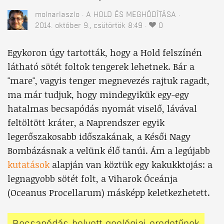
molnarlaszlo
A HOLD ÉS MEGHÓDÍTÁSA
2014. október 9., csütörtök 8:49
0
Egykoron úgy tartották, hogy a Hold felszínén
látható sötét foltok tengerek lehetnek. Bár a
"mare", vagyis tenger megnevezés rajtuk ragadt,
ma már tudjuk, hogy mindegyikük egy-egy
hatalmas becsapódás nyomát viselő, lávával
feltöltött kráter, a Naprendszer egyik
legerőszakosabb időszakának, a Késői Nagy
Bombázásnak a velünk élő tanúi. Ám a legújabb
kutatások
alapján van köztük egy kakukktojás: a
legnagyobb sötét folt, a Viharok Óceánja
(Oceanus Procellarum) másképp keletkezhetett.
Becsapódás helyett geológiai eredetűnek