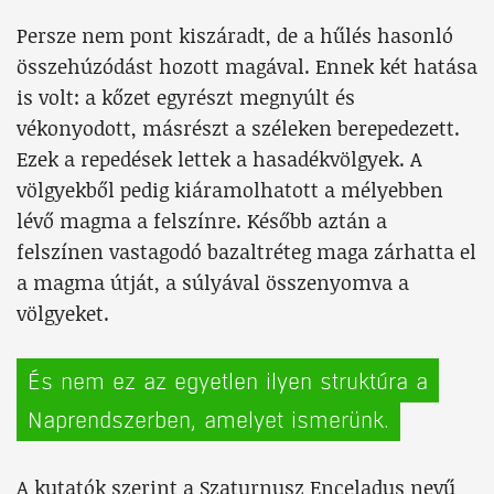
Persze nem pont kiszáradt, de a hűlés hasonló
összehúzódást hozott magával. Ennek két hatása
is volt: a kőzet egyrészt megnyúlt és
vékonyodott, másrészt a széleken berepedezett.
Ezek a repedések lettek a hasadékvölgyek. A
völgyekből pedig kiáramolhatott a mélyebben
lévő magma a felszínre. Később aztán a
felszínen vastagodó bazaltréteg maga zárhatta el
a magma útját, a súlyával összenyomva a
völgyeket.
És nem ez az egyetlen ilyen struktúra a
Naprendszerben, amelyet ismerünk.
A kutatók szerint a Szaturnusz Enceladus nevű