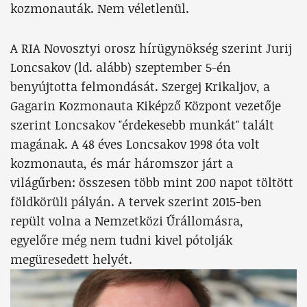
kozmonauták. Nem véletlenül.
A RIA Novosztyi orosz hírügynökség szerint Jurij
Loncsakov (ld. alább) szeptember 5-én
benyújtotta felmondását. Szergej Krikaljov, a
Gagarin Kozmonauta Kiképző Központ vezetője
szerint Loncsakov "érdekesebb munkát" talált
magának. A 48 éves Loncsakov 1998 óta volt
kozmonauta, és már háromszor járt a
világűrben: összesen több mint 200 napot töltött
földkörüli pályán. A tervek szerint 2015-ben
repült volna a Nemzetközi Űrállomásra,
egyelőre még nem tudni kivel pótolják
megüresedett helyét.