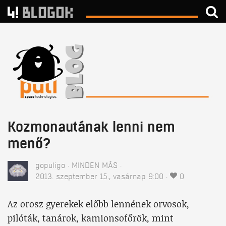
Kozmonautának lenni nem
menő?
gopuligo
MINDEN MÁS
2013. szeptember 15., vasárnap 9:00
0
Az orosz gyerekek előbb lennének orvosok,
pilóták, tanárok, kamionsofőrök, mint