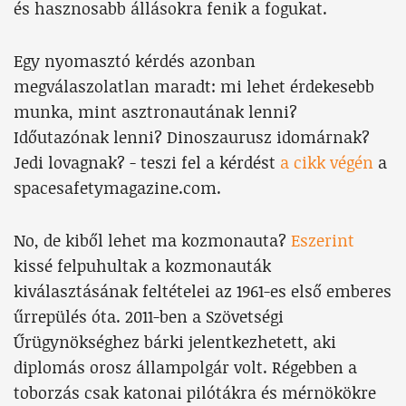
és hasznosabb állásokra fenik a fogukat.
Egy nyomasztó kérdés azonban
megválaszolatlan maradt: mi lehet érdekesebb
munka, mint asztronautának lenni?
Időutazónak lenni? Dinoszaurusz idomárnak?
Jedi lovagnak? - teszi fel a kérdést
a cikk végén
a
spacesafetymagazine.com.
No, de kiből lehet ma kozmonauta?
Eszerint
kissé felpuhultak a kozmonauták
kiválasztásának feltételei az 1961-es első emberes
űrrepülés óta. 2011-ben a Szövetségi
Űrügynökséghez bárki jelentkezhetett, aki
diplomás orosz állampolgár volt. Régebben a
toborzás csak katonai pilótákra és mérnökökre