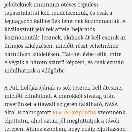
jelölteknek minimum ötéves repülési
tapasztalattal kell rendelkezniük, és csak a
legnagyobb kaliberűek lehetnek kozmonauták. A
kiválasztott jelöltek afféle "bejáratós
kozmonauták" lesznek, akiknek át kell esniük az
űrhajós kiképzésen, mielőtt részt vehetnének
bármilyen küldetésen. Hat-hét évbe telik, mire
elvégzik a három szintű képzést, és csak ezután
indulhatnak a világűrbe.
A Puli holdjárójának is sok teszten kell átesnie,
mielőtt elindulhat. A marokkói sivatag után
roverünket a Hawaii szigetén található, NASA
által is támogatott
PISCES központba
szeretnénk
eljuttatni, ahol aztán jól megfuttatjuk a távoli
terepen. Ahhoz azonban, hogy odáig eljuthasson