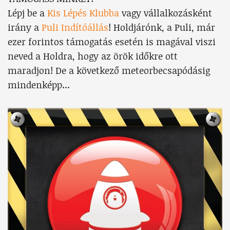
Lépj be a
Kis Lépés Klubba
vagy vállalkozásként
irány a
Puli Indítóállás
! Holdjárónk, a Puli, már
ezer forintos támogatás esetén is magával viszi
neved a Holdra, hogy az örök időkre ott
maradjon! De a következő meteorbecsapódásig
mindenképp...