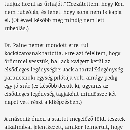
tudjuk hozni az űrhajót.” Hozzátettem, hogy Ken
nem rubeólás, és lehet, hogy soha nem is kapja
el. (Öt évvel később még mindig nem lett
rubeólás.)
Dr. Paine nemet mondott erre, túl
kockázatosnak tartotta. Erre azt feleltem, hogy
örömmel vesszük, ha Jack Swigert kerül az
elsődleges legénységbe; Jack a tartaléklegénység
parancsnoki egység pilótája volt, amúgy pedig
egy jó srác (ez később derült ki, ugyanis az
elsődleges legénység tagjaként mindössze két
napot vett részt a kiképzésben.)
A második ómen a startot megelőző földi tesztek
alkalmával jelentkezett, amikor felmerült, hogy