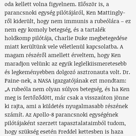
oda kellett volna figyelnem. Először is, a
parancsnoki egység pilótájáról, Ken Mattingly-
ről kiderült, hogy nem immunis a rubeólára – ez
nem egy komoly betegség, és a tartalék
holdkomp pilótája, Charlie Duke megbetegedése
miatt kerültünk vele véletlenül kapcsolatba. A
magam részéről amellett érveltem, hogy Ken
maradjon velünk: az egyik leglelkiismeretesebb
és legkeményebben dolgozó asztronauta volt. Dr.
Paine-nek, a NASA igazgatójának ezt mondtam:
„A rubeóla nem olyan súlyos betegség, és ha Ken
meg is fertőződött, már csak a visszaúton jönne
ki rajta, ami a küldetés nyugalmasabb részének
számít. Az Apollo-8 parancsnoki egységének
pilótájaként szerzett tapasztalataimból tudom,
hogy szükség esetén Freddel kettesben is haza