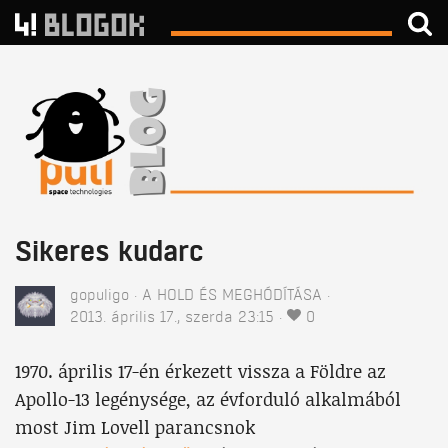
Sikeres kudarc
gopuligo
A HOLD ÉS MEGHÓDÍTÁSA
2013. április 17., szerda 23:15
0
1970. április 17-én érkezett vissza a Földre az
Apollo-13 legénysége, az évforduló alkalmából
most Jim Lovell parancsnok