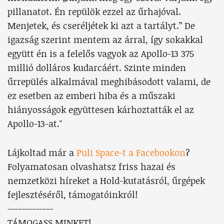
pillanatot. Én repülök ezzel az űrhajóval.
Menjetek, és cseréljétek ki azt a tartályt.” De
igazság szerint mentem az árral, így sokakkal
együtt én is a felelős vagyok az Apollo-13 375
millió dolláros kudarcáért. Szinte minden
űrrepülés alkalmával meghibásodott valami, de
ez esetben az emberi hiba és a műszaki
hiányosságok együttesen kárhoztatták el az
Apollo-13-at."
Lájkoltad már a
Puli Space-t a Facebookon
?
Folyamatosan olvashatsz friss hazai és
nemzetközi híreket a Hold-kutatásról, űrgépek
fejlesztéséről, támogatóinkról!
-------------
TÁMOGASS MINKET!