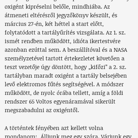
oxigént kipréselni belőle, mindhiába. Az
átmeneti eltérésről jegyzőkönyv készült, és
március 27-én, két héttel a start előtt,
folytatódott a tartályűrítés vizsgálata. Az 1. sz.
ismét rendben működött, idióta ikertestvére
azonban ezúttal sem. A beszállítóval és a NASA
személyzetével tartott értekezletet követően a
teszt vezetője úgy döntött, hogy „kifőzi” a 2. sz.
tartályban maradt oxigént a tartály belsejében
levő elektromos fűtés segítségével. A módszer
működött, de nyolc órába tellett, amíg a földi
rendszer 65 Voltos egyenáramával sikerült
megszabadulni az oxigéntől.
A történtek fényében azt kellett volna
mondanom: „Álljunk meg egy szóra. Várjunk egy