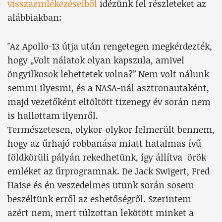
visszaemlékezéseiből
idézünk fel részleteket az
alábbiakban:
"Az Apollo-13 útja után rengetegen megkérdezték,
hogy „Volt nálatok olyan kapszula, amivel
öngyilkosok lehettetek volna?” Nem volt nálunk
semmi ilyesmi, és a NASA-nál asztronautaként,
majd vezetőként eltöltött tizenegy év során nem
is hallottam ilyenről.
Természetesen, olykor-olykor felmerült bennem,
hogy az űrhajó robbanása miatt hatalmas ívű
földkörüli pályán rekedhetünk, így állítva örök
emléket az űrprogramnak. De Jack Swigert, Fred
Haise és én veszedelmes utunk során sosem
beszéltünk erről az eshetőségről. Szerintem
azért nem, mert túlzottan lekötött minket a