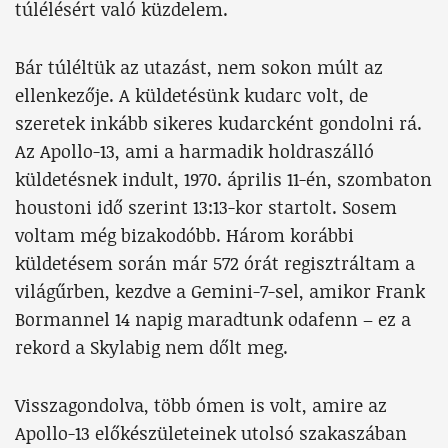
túlélésért való küzdelem.
Bár túléltük az utazást, nem sokon múlt az
ellenkezője. A küldetésünk kudarc volt, de
szeretek inkább sikeres kudarcként gondolni rá.
Az Apollo-13, ami a harmadik holdraszálló
küldetésnek indult, 1970. április 11-én, szombaton
houstoni idő szerint 13:13-kor startolt. Sosem
voltam még bizakodóbb. Három korábbi
küldetésem során már 572 órát regisztráltam a
világűrben, kezdve a Gemini-7-sel, amikor Frank
Bormannel 14 napig maradtunk odafenn – ez a
rekord a Skylabig nem dőlt meg.
Visszagondolva, több ómen is volt, amire az
Apollo-13 előkészületeinek utolsó szakaszában