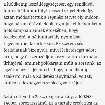
a holdkomp leszállóegységében egy rendkívül
fontos héliumtartályt rosszul szigeteltek. Így
aztán módosítottuk a repülési tervet oly módon,
hogy három órával előbb foglaljuk el helyünket a
holdkompban annak érdekében, hogy
fedélzetéről a héliumtartály nyomását
figyelemmel kísérhessük. Ez szerencsés
fordulatnak bizonyult, mivel lehetőséget adott
arra, hogy összerázódjunk ezzel a fura formájú
űrhajóval, aminek pókkarjain múlt a sorsunk. Ez
egyúttal azt is jelentette, hogy a holdkomp
szakértői már a Küldetésirányításnál voltak,
amikor a legnagyobb szükség volt rájuk.
Aztán ott volt a 2. sz. oxigéntartály, a 10024X-
TA0009 sorozatszámú. Ez a tartály eredetileg az