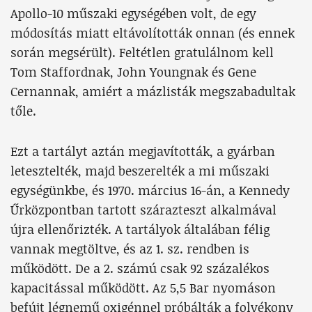
Apollo-10 műszaki egységében volt, de egy
módosítás miatt eltávolították onnan (és ennek
során megsérült). Feltétlen gratulálnom kell
Tom Staffordnak, John Youngnak és Gene
Cernannak, amiért a mázlisták megszabadultak
tőle.
Ezt a tartályt aztán megjavították, a gyárban
letesztelték, majd beszerelték a mi műszaki
egységünkbe, és 1970. március 16-án, a Kennedy
Űrközpontban tartott szárazteszt alkalmával
újra ellenőrizték. A tartályok általában félig
vannak megtöltve, és az 1. sz. rendben is
működött. De a 2. számú csak 92 százalékos
kapacitással működött. Az 5,5 Bar nyomáson
befújt légnemű oxigénnel próbálták a folyékony