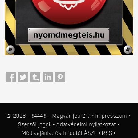
© 2026 - !!444!!! - Magyar Jeti Zrt.
Impresszum
Szerzői jogok
Adatvédelmi nyilatkozat
Médiaajánlat
és
hirdetői ÁSZF
RSS