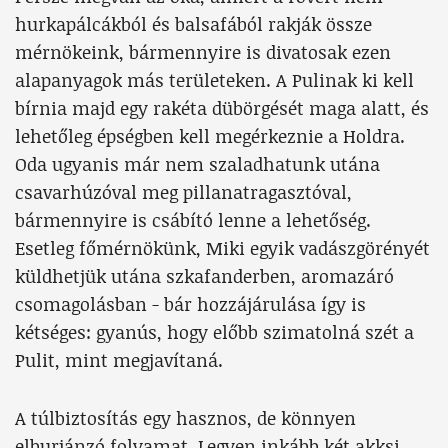
hurkapálcákból és balsafából rakják össze
mérnökeink, bármennyire is divatosak ezen
alapanyagok más területeken. A Pulinak ki kell
bírnia majd egy rakéta dübörgését maga alatt, és
lehetőleg épségben kell megérkeznie a Holdra.
Oda ugyanis már nem szaladhatunk utána
csavarhúzóval meg pillanatragasztóval,
bármennyire is csábító lenne a lehetőség.
Esetleg főmérnökünk, Miki egyik vadászgörényét
küldhetjük utána szkafanderben, aromazáró
csomagolásban - bár hozzájárulása így is
kétséges: gyanús, hogy előbb szimatolná szét a
Pulit, mint megjavítaná.
A túlbiztosítás egy hasznos, de könnyen
elburjánzó folyamat. Legyen inkább két akksi.