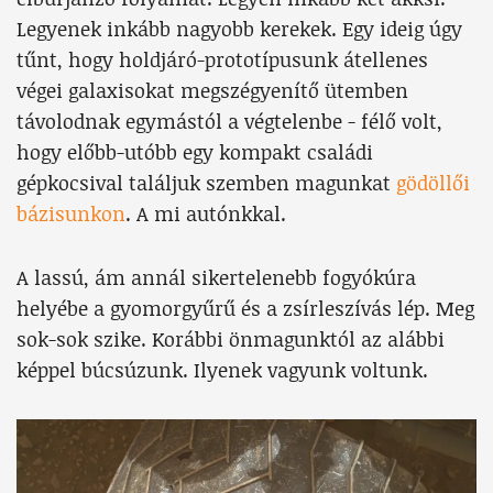
Legyenek inkább nagyobb kerekek. Egy ideig úgy
tűnt, hogy holdjáró-prototípusunk átellenes
végei galaxisokat megszégyenítő ütemben
távolodnak egymástól a végtelenbe - félő volt,
hogy előbb-utóbb egy kompakt családi
gépkocsival találjuk szemben magunkat
gödöllői
bázisunkon
. A mi autónkkal.
A lassú, ám annál sikertelenebb fogyókúra
helyébe a gyomorgyűrű és a zsírleszívás lép. Meg
sok-sok szike. Korábbi önmagunktól az alábbi
képpel búcsúzunk. Ilyenek vagyunk voltunk.