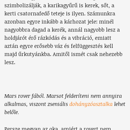
szimbolizálják, a karikagyűrű is kerek, sőt, a
kerti csatornafedő teteje is ilyen. Számunkra
azonban egyre inkább a kárhozat jele: minél
nagyobbra dagad a kerék, annál nagyobb lesz a
holdjárót érő rázkódás és a vibráció, emiatt
aztán egyre erősebb váz és felfüggesztés kell
majd űrkutyánkba. Amitől ismét csak nehezebb
lesz.
Mars rover fából. Marsot felderíteni nem annyira
alkalmas, viszont zseniális
dohányzóasztalka
lehet
belőle.
Persze megvan az oka, amiért a rovert nem