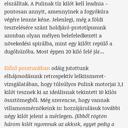
elszálltak. A Pulinak tíz kilót kell leadnia –
pontosan annyit, amennyinek a fogyókúra
végére lennie kéne. Jelenlegi, még a földi
tesztelésére szánt holdjáró-prototípusunk
azonban olyan mélyen belefeledkezett a
növekedési spirálba, mint egy kilőtt repülő a
dugóhúzóba. Most éppen 20 kiló felé jár...
Előző posztunkban
odáig jutottunk
elhájosodásunk retrospektív lelkiismeret-
vizsgálatában, hogy túlsúlyos Pulink motorjai 3,1
kilót tesznek ki az ideálisnak tekintett 10 kilós
össztömegből. Még szerencse, hogy vannak
villamosmérnökeink is: hozzájárulásuk további
négy kilót jelent a mérlegen.
(Ebből rögtön
három kilót nyomnak az akksik, egyet pedig a