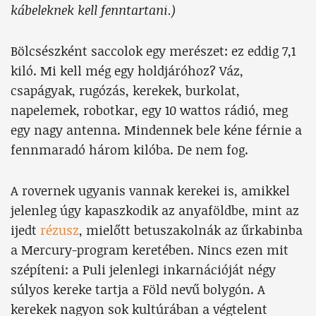
kábeleknek kell fenntartani.)
Bölcsészként saccolok egy merészet: ez eddig 7,1
kiló. Mi kell még egy holdjáróhoz? Váz,
csapágyak, rugózás, kerekek, burkolat,
napelemek, robotkar, egy 10 wattos rádió, meg
egy nagy antenna. Mindennek bele kéne férnie a
fennmaradó három kilóba. De nem fog.
A rovernek ugyanis vannak kerekei is, amikkel
jelenleg úgy kapaszkodik az anyaföldbe, mint az
ijedt
rézusz
, mielőtt betuszakolnák az űrkabinba
a Mercury-program keretében. Nincs ezen mit
szépíteni: a Puli jelenlegi inkarnációját négy
súlyos kereke tartja a Föld nevű bolygón. A
kerekek nagyon sok kultúrában a végtelent