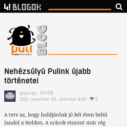
Nehézsúlyú Pulink újabb
történetei
gopuligo
EGYÉB
2011. november 26., szombat 8:00
0
A terv az, hogy holdjárónk jó két éven belül
landol a Holdon. A srácok viszont már rég