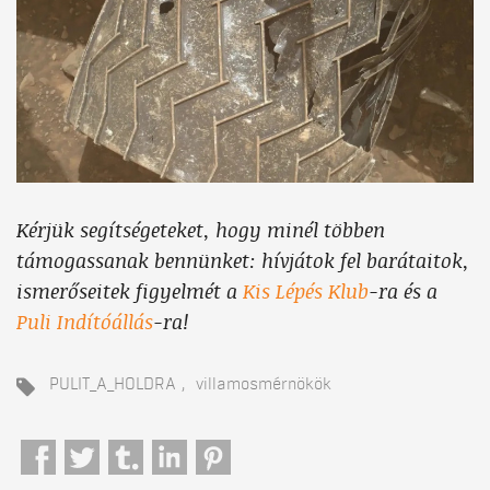
Kérjük segítségeteket, hogy minél többen
támogassanak bennünket: hívjátok fel barátaitok,
ismerőseitek figyelmét a
Kis Lépés Klub
-ra és a
Puli Indítóállás
-ra!
PULIT_A_HOLDRA
villamosmérnökök