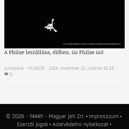
A Philae leszállása, élőben. Go Philae Go!
pulispace
VILÁGŰR
2014. november 12., szerda 16:58
0
© 2026 - !!444!!! - Magyar Jeti Zrt.
Impresszum
Szerzői jogok
Adatvédelmi nyilatkozat