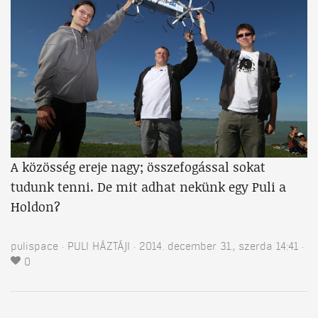
A közösség ereje nagy; összefogással sokat
tudunk tenni. De mit adhat nekünk egy Puli a
Holdon?
pulispace
PULI HÁZTÁJI
2014. december 31., szerda 14:41
0