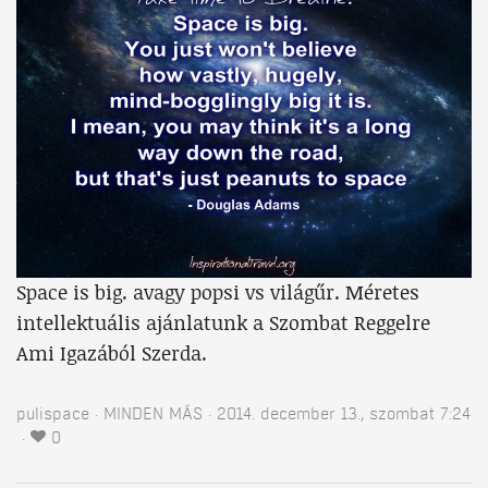
Space is big. avagy popsi vs világűr. Méretes
intellektuális ajánlatunk a Szombat Reggelre
Ami Igazából Szerda.
pulispace
MINDEN MÁS
2014. december 13., szombat 7:24
0