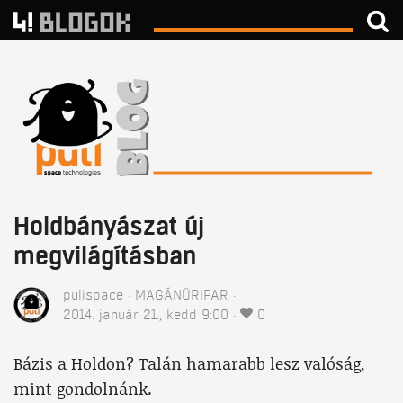
Holdbányászat új
megvilágításban
pulispace
MAGÁNŰRIPAR
2014. január 21., kedd 9:00
0
Bázis a Holdon? Talán hamarabb lesz valóság,
mint gondolnánk.