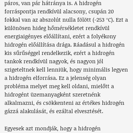
páros, van pár hátránya is. A hidrogén
forráspontja rendkívül alacsony, csupán 20
fokkal van az abszolút nulla fölött (-253 °C). Ezt a
különösen hideg hőmérsékletet rendkívül
energiaigényes előállítani, ezért a folyékony
hidrogén előállítása drága. Ráadásul a hidrogén
kis sűrűséggel rendelkezik, ezért a hidrogén
tankok rendkívül nagyok, és nagyon jól
szigeteltnek kell lenniük, hogy minimális legyen
a hidrogén elforrása. Ez a jelenség olyan
probléma melyet meg kell oldani, mielőtt a
hidrogént üzemanyagként szeretnénk
alkalmazni, és csökkenteni az értékes hidrogén
gázzá alakulását, és ezáltal elvesztését.
Egyesek azt mondják, hogy a hidrogén