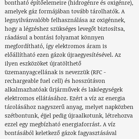
bontható építőelemeire (hidrogénre és oxigénre),
amelyek gáz formájában tovább tárolhatók. A
legnyilvánvalóbb felhasználása az oxigénnek,
hogy a légzéshez szükséges levegőt biztosítsa,
ráadásul a bontási folyamat könnyen
megfordítható, így elektromos áram is
előállítható ezen gázok újraegyesítésével. Az
ilyen eszközöket újratölthető
üzemanyagcellának is nevezzük (RFC -
rechargeable fuel cell) és hosszútávon
alkalmazhatóak űrjárművek és lakóegységek
elektromos ellátásához. Ezért a víz az energia
tárolásához nagyszerű anyag, melyet napközben
szétbontunk, éjjel pedig újraalkotunk, létrehozva
ezzel egy megbízható energiaforrást. A víz
bontásából keletkező gázok fagyasztásával