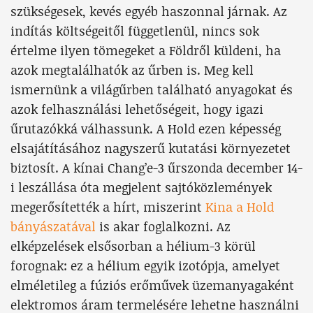
szükségesek, kevés egyéb haszonnal járnak. Az
indítás költségeitől függetlenül, nincs sok
értelme ilyen tömegeket a Földről küldeni, ha
azok megtalálhatók az űrben is. Meg kell
ismernünk a világűrben található anyagokat és
azok felhasználási lehetőségeit, hogy igazi
űrutazókká válhassunk. A Hold ezen képesség
elsajátításához nagyszerű kutatási környezetet
biztosít. A kínai Chang’e-3 űrszonda december 14-
i leszállása óta megjelent sajtóközlemények
megerősítették a hírt, miszerint
Kina a Hold
bányászatával
is akar foglalkozni. Az
elképzelések elsősorban a hélium-3 körül
forognak: ez a hélium egyik izotópja, amelyet
elméletileg a fúziós erőművek üzemanyagaként
elektromos áram termelésére lehetne használni