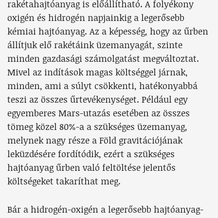
rakétahajtóanyag is előállítható. A folyékony
oxigén és hidrogén napjainkig a legerősebb
kémiai hajtóanyag. Az a képesség, hogy az űrben
állítjuk elő rakétáink üzemanyagát, szinte
minden gazdasági számolgatást megváltoztat.
Mivel az indítások magas költséggel járnak,
minden, ami a súlyt csökkenti, hatékonyabbá
teszi az összes űrtevékenységet. Például egy
egyemberes Mars-utazás esetében az összes
tömeg közel 80%-a a szükséges üzemanyag,
melynek nagy része a Föld gravitációjának
leküzdésére fordítódik, ezért a szükséges
hajtóanyag űrben való feltöltése jelentős
költségeket takaríthat meg.
Bár a hidrogén-oxigén a legerősebb hajtóanyag-