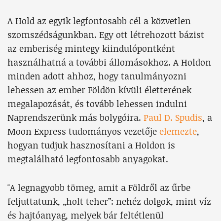
A Hold az egyik legfontosabb cél a közvetlen
szomszédságunkban. Egy ott létrehozott bázist
az emberiség mintegy kiindulópontként
használhatná a további állomásokhoz. A Holdon
minden adott ahhoz, hogy tanulmányozni
lehessen az ember Földön kívüli életterének
megalapozását, és tovább lehessen indulni
Naprendszerünk más bolygóira.
Paul D. Spudis
, a
Moon Express tudományos vezetője
elemezte
,
hogyan tudjuk hasznosítani a Holdon is
megtalálható legfontosabb anyagokat.
"A legnagyobb tömeg, amit a Földről az űrbe
feljuttatunk, „holt teher”: nehéz dolgok, mint víz
és hajtóanyag, melyek bár feltétlenül