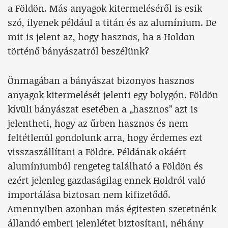
a Földön. Más anyagok kitermeléséről is esik
szó, ilyenek például a titán és az alumínium. De
mit is jelent az, hogy hasznos, ha a Holdon
történő bányászatról beszélünk?
Önmagában a bányászat bizonyos hasznos
anyagok kitermelését jelenti egy bolygón. Földön
kívüli bányászat esetében a „hasznos” azt is
jelentheti, hogy az űrben hasznos és nem
feltétlenül gondolunk arra, hogy érdemes ezt
visszaszállítani a Földre. Példának okáért
alumíniumból rengeteg található a Földön és
ezért jelenleg gazdaságilag ennek Holdról való
importálása biztosan nem kifizetődő.
Amennyiben azonban más égitesten szeretnénk
állandó emberi jelenlétet biztosítani, néhány