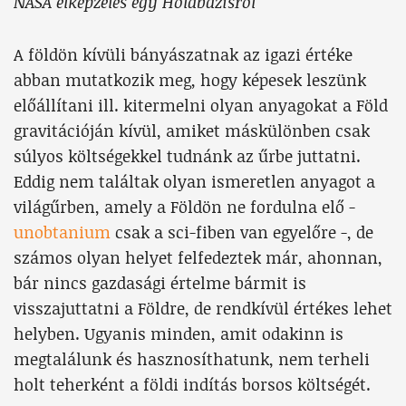
NASA elképzelés egy Holdbázisról
A földön kívüli bányászatnak az igazi értéke
abban mutatkozik meg, hogy képesek leszünk
előállítani ill. kitermelni olyan anyagokat a Föld
gravitációján kívül, amiket máskülönben csak
súlyos költségekkel tudnánk az űrbe juttatni.
Eddig nem találtak olyan ismeretlen anyagot a
világűrben, amely a Földön ne fordulna elő -
unobtanium
csak a sci-fiben van egyelőre -, de
számos olyan helyet felfedeztek már, ahonnan,
bár nincs gazdasági értelme bármit is
visszajuttatni a Földre, de rendkívül értékes lehet
helyben. Ugyanis minden, amit odakinn is
megtalálunk és hasznosíthatunk, nem terheli
holt teherként a földi indítás borsos költségét.