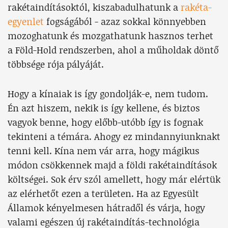
rakétaindításoktól, kiszabadulhatunk a
rakéta-
egyenlet
fogságából - azaz sokkal könnyebben
mozoghatunk és mozgathatunk hasznos terhet
a Föld-Hold rendszerben, ahol a műholdak döntő
többsége rója pályáját.
Hogy a kínaiak is így gondolják-e, nem tudom.
Én azt hiszem, nekik is így kellene, és biztos
vagyok benne, hogy előbb-utóbb így is fognak
tekinteni a témára. Ahogy ez mindannyiunknakt
tenni kell. Kína nem vár arra, hogy mágikus
módon csökkennek majd a földi rakétaindítások
költségei. Sok érv szól amellett, hogy már elértük
az elérhetőt ezen a területen. Ha az Egyesült
Államok kényelmesen hátradől és várja, hogy
valami egészen új rakétaindítás-technológia