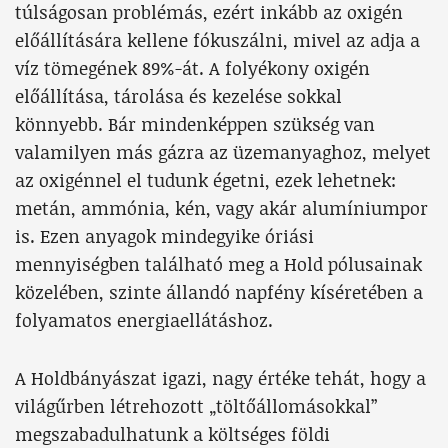
túlságosan problémás, ezért inkább az oxigén
előállítására kellene fókuszálni, mivel az adja a
víz tömegének 89%-át. A folyékony oxigén
előállítása, tárolása és kezelése sokkal
könnyebb. Bár mindenképpen szükség van
valamilyen más gázra az üzemanyaghoz, melyet
az oxigénnel el tudunk égetni, ezek lehetnek:
metán, ammónia, kén, vagy akár alumíniumpor
is. Ezen anyagok mindegyike óriási
mennyiségben található meg a Hold pólusainak
közelében, szinte állandó napfény kíséretében a
folyamatos energiaellátáshoz.
A Holdbányászat igazi, nagy értéke tehát, hogy a
világűrben létrehozott „töltőállomásokkal”
megszabadulhatunk a költséges földi