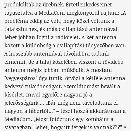
produkáltak az űrebnek. Értetlenkedésemet
tapasztalva a MediaCom megkönyörül rajtam: „A
probléma eddig az volt, hogy közel voltunk a
talajszinthez, és más csillapítású antennával
lehet jobban fogni a rádiójelet. A két antenna
között a különbség a csillapítási tényezőben van.
A hosszabb antennával távolabbra tudunk
elmenni, de a talaj közelében viszont a rövidebb
antenna mégis jobban működik. A mostani
"vegyespáros" úgy tűnik, ötvözi a kétféle antenna
kedvező tulajdonságait. Szemlátomást bevált a
kísérlet, mivel egyelőre nagyon jó a
jelerősségünk.... „Bár még nem távolodtunk el
nagyon a tábortól...” – teszi hozzá akkurátusan a
MediaCom. „Most fotóztunk egy kombájnt a
sivatagban. Lehet, hogy itt férgek is vannak???” A