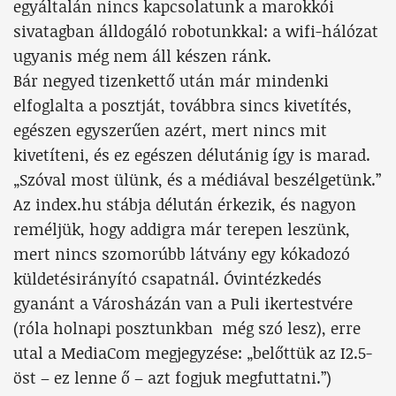
egyáltalán nincs kapcsolatunk a marokkói
sivatagban álldogáló robotunkkal: a wifi-hálózat
ugyanis még nem áll készen ránk.
Bár negyed tizenkettő után már mindenki
elfoglalta a posztját, továbbra sincs kivetítés,
egészen egyszerűen azért, mert nincs mit
kivetíteni, és ez egészen délutánig így is marad.
„Szóval most ülünk, és a médiával beszélgetünk.”
Az index.hu stábja délután érkezik, és nagyon
reméljük, hogy addigra már terepen leszünk,
mert nincs szomorúbb látvány egy kókadozó
küldetésirányító csapatnál. Óvintézkedés
gyanánt a Városházán van a Puli ikertestvére
(róla holnapi posztunkban még szó lesz), erre
utal a MediaCom megjegyzése: „belőttük az I2.5-
öst – ez lenne ő – azt fogjuk megfuttatni.”)