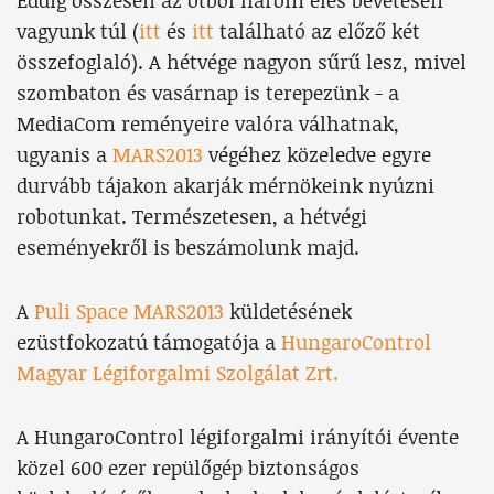
Eddig összesen az ötből három éles bevetésen
vagyunk túl (
itt
és
itt
található az előző két
összefoglaló). A hétvége nagyon sűrű lesz, mivel
szombaton és vasárnap is terepezünk - a
MediaCom reményeire valóra válhatnak,
ugyanis a
MARS2013
végéhez közeledve egyre
durvább tájakon akarják mérnökeink nyúzni
robotunkat. Természetesen, a hétvégi
eseményekről is beszámolunk majd.
A
Puli Space MARS2013
küldetésének
ezüstfokozatú támogatója a
HungaroControl
Magyar Légiforgalmi Szolgálat Zrt.
A HungaroControl légiforgalmi irányítói évente
közel 600 ezer repülőgép biztonságos