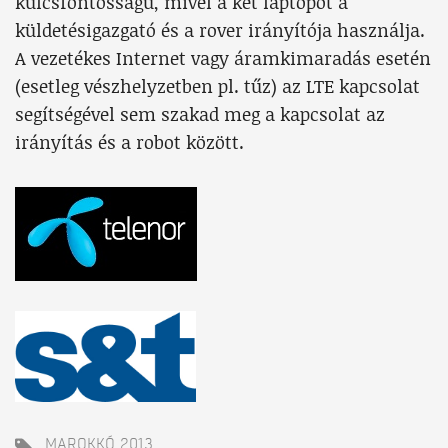
kulcsfontosságú, mivel a két laptopot a
küldetésigazgató és a rover irányítója használja.
A vezetékes Internet vagy áramkimaradás esetén
(esetleg vészhelyzetben pl. tűz) az LTE kapcsolat
segítségével sem szakad meg a kapcsolat az
irányítás és a robot között.
MAROKKÓ 2013