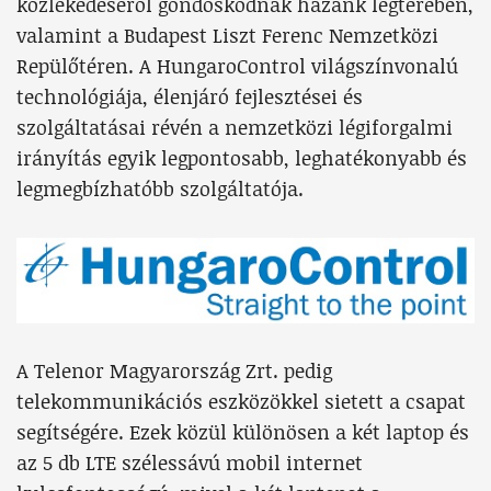
közlekedéséről gondoskodnak hazánk légterében,
valamint a Budapest Liszt Ferenc Nemzetközi
Repülőtéren. A HungaroControl világszínvonalú
technológiája, élenjáró fejlesztései és
szolgáltatásai révén a nemzetközi légiforgalmi
irányítás egyik legpontosabb, leghatékonyabb és
legmegbízhatóbb szolgáltatója.
A Telenor Magyarország Zrt. pedig
telekommunikációs eszközökkel sietett a csapat
segítségére. Ezek közül különösen a két laptop és
az 5 db LTE szélessávú mobil internet