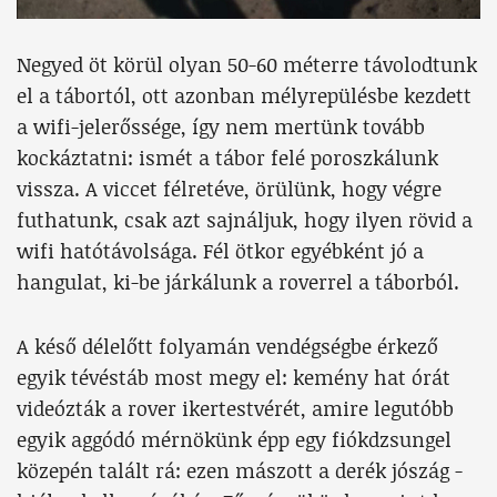
Negyed öt körül olyan 50-60 méterre távolodtunk
el a tábortól, ott azonban mélyrepülésbe kezdett
a wifi-jelerőssége, így nem mertünk tovább
kockáztatni: ismét a tábor felé poroszkálunk
vissza. A viccet félretéve, örülünk, hogy végre
futhatunk, csak azt sajnáljuk, hogy ilyen rövid a
wifi hatótávolsága. Fél ötkor egyébként jó a
hangulat, ki-be járkálunk a roverrel a táborból.
A késő délelőtt folyamán vendégségbe érkező
egyik tévéstáb most megy el: kemény hat órát
videózták a rover ikertestvérét, amire legutóbb
egyik aggódó mérnökünk épp egy fiókdzsungel
közepén talált rá: ezen mászott a derék jószág -