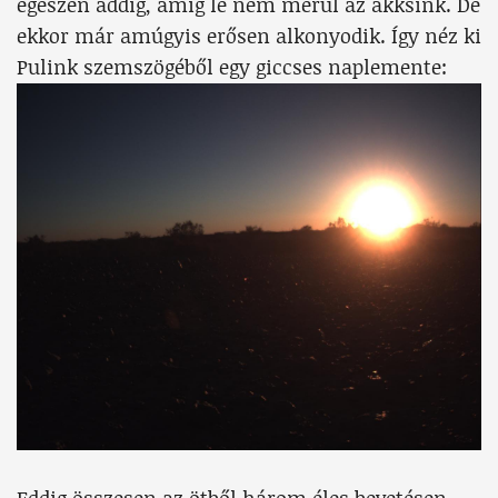
egészen addig, amíg le nem merül az akksink. De
ekkor már amúgyis erősen alkonyodik. Így néz ki
Pulink szemszögéből egy giccses naplemente: