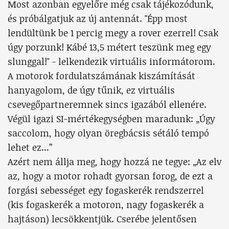
Most azonban egyelőre még csak tájékozódunk,
és próbálgatjuk az új antennát. "Épp most
lendültünk be 1 percig megy a rover ezerrel! Csak
úgy porzunk! Kábé 13,5 métert teszünk meg egy
slunggal!" - lelkendezik virtuális informátorom.
A motorok fordulatszámának kiszámítását
hanyagolom, de úgy tűnik, ez virtuális
csevegőpartneremnek sincs igazából ellenére.
Végül igazi SI-mértékegységben maradunk: „Úgy
saccolom, hogy olyan öregbácsis sétáló tempó
lehet ez...”
Azért nem állja meg, hogy hozzá ne tegye: „Az elv
az, hogy a motor rohadt gyorsan forog, de ezt a
forgási sebességet egy fogaskerék rendszerrel
(kis fogaskerék a motoron, nagy fogaskerék a
hajtáson) lecsökkentjük. Cserébe jelentősen