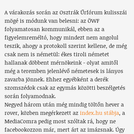
A várakozás során az Osztrák Űrfórum kulisszái
mögé is módunk van belesni: az ÖWF
folyamatosan kommunikál, ebben az a
figyelemreméltó, hogy mindezt nem angolul
teszik, ahogy a protokoll szerint kellene, de még
csak nem is németül: ékes tiroli németet
hallanak döbbent mérnökeink - olyat amitől
még a teremben jelenlévő németesek is lányos
zavarba jönnek. Ehhez egyébként a derék
szomszédok csak az egymás közötti beszélgetés
során folyamodnak.
Negyed három után még mindig töltőn hever a
rover, közben megérkezett az
index.hu stábja
, a
MediaComra pedig most szóltak rá, hogy ne
facebookozzon már, mert árt az imázsnak. Úgy