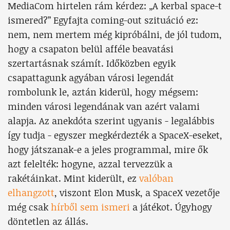
MediaCom hirtelen rám kérdez: „A kerbal space-t
ismered?” Egyfajta coming-out szituáció ez:
nem, nem mertem még kipróbálni, de jól tudom,
hogy a csapaton belül afféle beavatási
szertartásnak számít. Időközben egyik
csapattagunk agyában városi legendát
rombolunk le, aztán kiderül, hogy mégsem:
minden városi legendának van azért valami
alapja. Az anekdóta szerint ugyanis - legalábbis
így tudja - egyszer megkérdezték a SpaceX-eseket,
hogy játszanak-e a jeles programmal, mire ők
azt felelték: hogyne, azzal tervezzük a
rakétáinkat. Mint kiderült, ez
valóban
elhangzott
, viszont Elon Musk, a SpaceX vezetője
még csak
hírből sem ismeri
a játékot. Úgyhogy
döntetlen az állás.