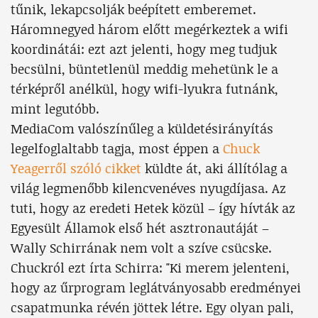
tűnik, lekapcsolják beépített emberemet.
Háromnegyed három előtt megérkeztek a wifi
koordinátái: ezt azt jelenti, hogy meg tudjuk
becsülni, büntetlenül meddig mehetünk le a
térképről anélkül, hogy wifi-lyukra futnánk,
mint legutóbb.
MediaCom valószínűleg a küldetésirányítás
legelfoglaltabb tagja, most éppen a
Chuck
Yeagerről szóló cikket
küldte át, aki állítólag a
világ legmenőbb kilencvenéves nyugdíjasa. Az
tuti, hogy az eredeti Hetek közül – így hívták az
Egyesült Államok első hét asztronautáját –
Wally Schirrának nem volt a szíve csücske.
Chuckról ezt írta Schirra: "Ki merem jelenteni,
hogy az űrprogram leglátványosabb eredményei
csapatmunka révén jöttek létre. Egy olyan pali,