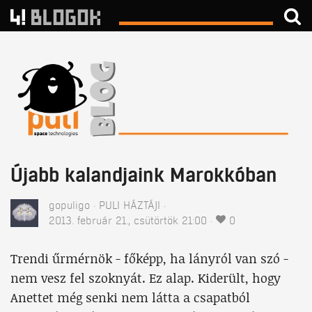
Újabb kalandjaink Marokkóban
gopuligo
PULI HÁZTÁJI
2013. február 21., csütörtök 21:00
0
Trendi űrmérnök - főképp, ha lányról van szó -
nem vesz fel szoknyát. Ez alap. Kiderült, hogy
Anettet még senki nem látta a csapatból