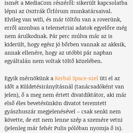
ismét a MediaCom részéről: sikerült kapcsolatba
lépni az Osztrák Űrfórum munkatársaival.
Elvileg van wifi, és már töltőn van a roverünk,
erről azonban a telemetriai adatok egyelőre még
nem árulkodnak. Pár perc múlva már az is
kiderült, hogy egész jó bőrben vannak az akksik,
annak ellenére, hogy az utóbbi pár napban
egyáltalán nem voltak töltő közelében.
Egyik mérnökünk a
Kerbal Space-szel
üti el az
időt a Küldetésirányításnál (tanácsadóként van
jelen), ő a meg nem értett divatdiktátor, aki már
első éles bevetésünkön divatot teremtett
gyászhuszár megjelenésével – csak senki nem
követte, de ezt nem lenne szép a szemére vetni
(jelenleg már fehér Pulis pólóban nyomja ő is).