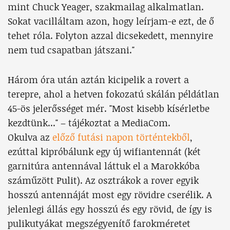
mint Chuck Yeager, szakmailag alkalmatlan.
Sokat vacilláltam azon, hogy leírjam-e ezt, de ő
tehet róla. Folyton azzal dicsekedett, mennyire
nem tud csapatban játszani."
Három óra után aztán kicipelik a rovert a
terepre, ahol a hetven fokozatú skálán példátlan
45-ös jelerősséget mér. "Most kisebb kísérletbe
kezdtünk..." – tájékoztat a MediaCom.
Okulva az
előző futási napon történtekből
,
ezúttal kipróbálunk egy új wifiantennát (két
garnitúra antennával láttuk el a Marokkóba
száműzött Pulit). Az osztrákok a rover egyik
hosszú antennáját most egy rövidre cserélik. A
jelenlegi állás egy hosszú és egy rövid, de így is
pulikutyákat megszégyenítő farokméretet