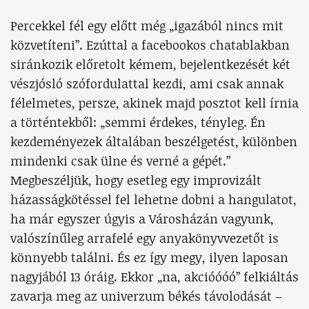
Percekkel fél egy előtt még „igazából nincs mit
közvetíteni”. Ezúttal a facebookos chatablakban
siránkozik előretolt kémem, bejelentkezését két
vészjósló szófordulattal kezdi, ami csak annak
félelmetes, persze, akinek majd posztot kell írnia
a történtekből: „semmi érdekes, tényleg. Én
kezdeményezek általában beszélgetést, különben
mindenki csak ülne és verné a gépét.”
Megbeszéljük, hogy esetleg egy improvizált
házasságkötéssel fel lehetne dobni a hangulatot,
ha már egyszer úgyis a Városházán vagyunk,
valószínűleg arrafelé egy anyakönyvvezetőt is
könnyebb találni. És ez így megy, ilyen laposan
nagyjából 13 óráig. Ekkor „na, akcióóóó” felkiáltás
zavarja meg az univerzum békés távolodását –