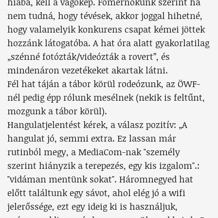
hiába, kell a vágókép. Főmérnökünk szerint ha
nem tudná, hogy tévések, akkor joggal hihetné,
hogy valamelyik konkurens csapat kémei jöttek
hozzánk látogatóba. A hat óra alatt gyakorlatilag
„szénné fotózták/videózták a rovert”, és
mindenáron vezetékeket akartak látni.
Fél hat táján a tábor körül rodeózunk, az ÖWF-
nél pedig épp rólunk mesélnek (nekik is feltűnt,
mozgunk a tábor körül).
Hangulatjelentést kérek, a válasz pozitív: „A
hangulat jó, semmi extra. Ez lassan már
rutinból megy, a MediaCom-nak "személy
szerint hiányzik a terepezés, egy kis izgalom".:
"vidáman mentünk sokat". Háromnegyed hat
előtt találtunk egy sávot, ahol elég jó a wifi
jelerőssége, ezt egy ideig ki is használjuk,