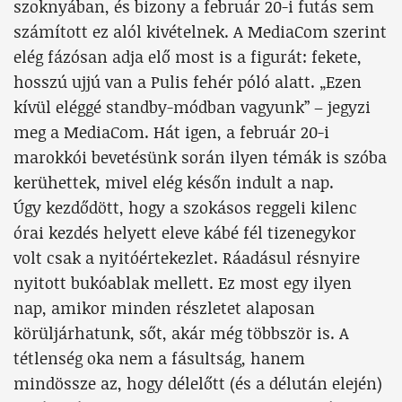
szoknyában, és bizony a február 20-i futás sem
számított ez alól kivételnek. A MediaCom szerint
elég fázósan adja elő most is a figurát: fekete,
hosszú ujjú van a Pulis fehér póló alatt. „Ezen
kívül eléggé standby-módban vagyunk” – jegyzi
meg a MediaCom. Hát igen, a február 20-i
marokkói bevetésünk során ilyen témák is szóba
kerühettek, mivel elég későn indult a nap.
Úgy kezdődött, hogy a szokásos reggeli kilenc
órai kezdés helyett eleve kábé fél tizenegykor
volt csak a nyitóértekezlet. Ráadásul résnyire
nyitott bukóablak mellett. Ez most egy ilyen
nap, amikor minden részletet alaposan
körüljárhatunk, sőt, akár még többször is. A
tétlenség oka nem a fásultság, hanem
mindössze az, hogy délelőtt (és a délután elején)