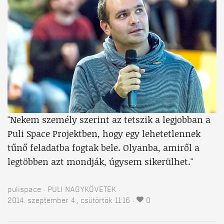
"Nekem személy szerint az tetszik a legjobban a
Puli Space Projektben, hogy egy lehetetlennek
tűnő feladatba fogtak bele. Olyanba, amiről a
legtöbben azt mondják, úgysem sikerülhet."
pulispace
PULI NAGYKÖVETEK
2014. szeptember 4., csütörtök 11:16
0