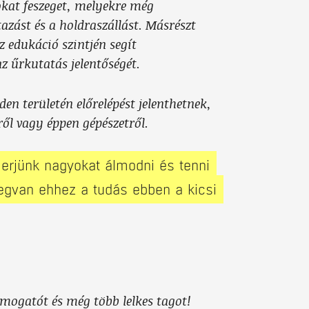
okat feszeget, melyekre még
zást és a holdraszállást. Másrészt
z edukáció szintjén segít
z űrkutatás jelentőségét.
den területén előrelépést jelenthetnek,
ről vagy éppen gépészetről.
merjünk nagyokat álmodni és tenni
egvan ehhez a tudás ebben a kicsi
ámogatót és még több lelkes tagot!