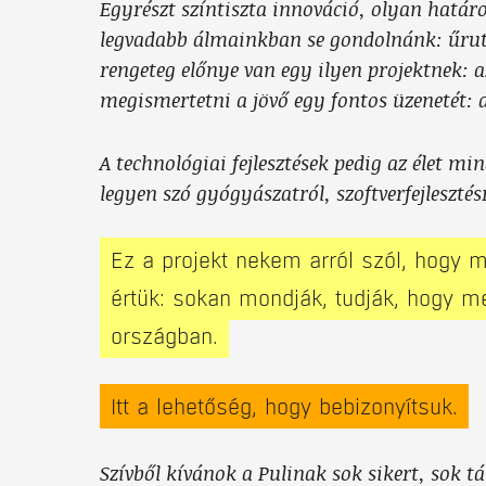
Egyrészt színtiszta innováció, olyan határ
legvadabb álmainkban se gondolnánk: űruta
rengeteg előnye van egy ilyen projektnek: a
megismertetni a jövő egy fontos üzenetét: a
A technológiai fejlesztések pedig az élet min
legyen szó gyógyászatról, szoftverfejlesztés
Ez a projekt nekem arról szól, hogy 
értük: sokan mondják, tudják, hogy m
országban.
Itt a lehetőség, hogy bebizonyítsuk.
Szívből kívánok a Pulinak sok sikert, sok t