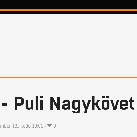
 - Puli Nagykövet
mber 18., kedd 10:00
0