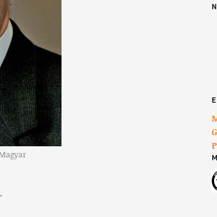
N
E
M
G
P
 Magyar
M
.