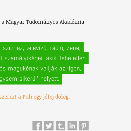
r, a Magyar Tudományos Akadémia
zínház, televízó, rádió, zene,
t személyiségei, akik ’lehetetlen
 és magukénak vallják az ’Igen,
gysem sikerül’ helyett.
zerint a Puli egy jófej dolog
.