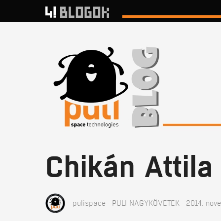
Chikán Attila
pulispace
PULI NAGYKÖVETEK
2014. nove