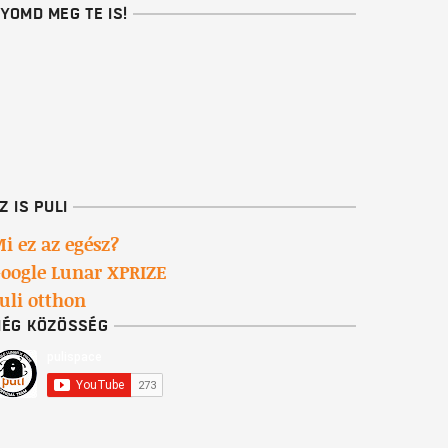
YOMD MEG TE IS!
Z IS PULI
i ez az egész?
oogle Lunar XPRIZE
uli otthon
ÉG KÖZÖSSÉG