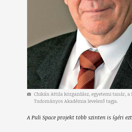
Chikán Attila közgazdász, egyetemi tanár, a
Tudományos Akadémia levelező tagja.
A Puli Space projekt több szinten is ígéri ezt