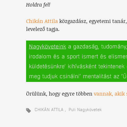
Holdra fel!
Chikán Attila
közgazdász, egyetemi taná
levelező tagja.
Nagyköveteink
a gazdaság, tudomány, s
irodalom és a sport ismert és elismer
küldetésünkre’ kihívásként tekintenek
meg tudjuk csinálni’ mentalitást az ’Ú
Örülünk, hogy egyre többen
vannak, akik s
CHIKÁN ATTILA
Puli Nagykövetek