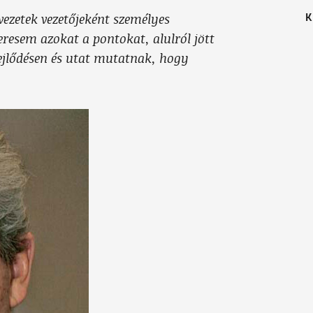
K
vezetek vezetőjeként személyes
keresem azokat a pontokat, alulról jött
ejlődésen és utat mutatnak, hogy