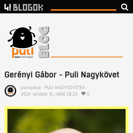
Gerényi Gábor - Puli Nagykövet
pulispace
PULI NAGYKÖVETEK
2014. október 6., hétfő 19:33
0