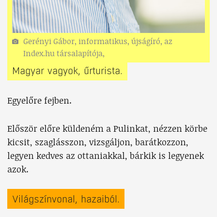
Gerényi Gábor, informatikus, újságíró, az
Index.hu társalapítója,
Magyar vagyok, űrturista.
Egyelőre fejben.
Először előre küldeném a Pulinkat, nézzen körbe
kicsit, szaglásszon, vizsgáljon, barátkozzon,
legyen kedves az ottaniakkal, bárkik is legyenek
azok.
Világszínvonal, hazaiból.