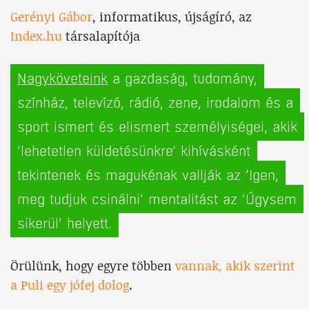
Gerényi Gábor
, informatikus, újságíró, az
Index.hu
társalapítója
Nagyköveteink
a gazdaság, tudomány,
színház, televízó, rádió, zene, irodalom és a
sport ismert és elismert személyiségei, akik
’lehetetlen küldetésünkre’ kihívásként
tekintenek és magukénak vallják az ’Igen,
meg tudjuk csinálni’ mentalitást az ’Úgysem
sikerül’ helyett.
Örülünk, hogy egyre többen
vannak, akik szerint
a Puli egy jófej dolog
.