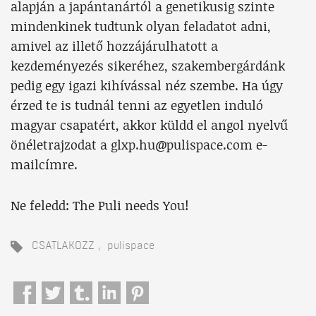
alapján a japántanártól a genetikusig szinte
mindenkinek tudtunk olyan feladatot adni,
amivel az illető hozzájárulhatott a
kezdeményezés sikeréhez, szakembergárdánk
pedig egy igazi kihívással néz szembe. Ha úgy
érzed te is tudnál tenni az egyetlen induló
magyar csapatért, akkor küldd el angol nyelvű
önéletrajzodat a glxp.hu@pulispace.com e-
mailcímre.
Ne feledd: The Puli needs You!
CSATLAKOZZ
pulispace