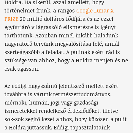
Holdra. Ha sikerül, azzal amellett, hogy
történelmet írunk, a rangos
Google Lunar X
PRIZE
20 millió dolláros fődíjára és az ezzel
együttjáró világraszóló elismerésre is igényt
tarthatunk. Azonban minél inkább haladunk
nagyratörő tervünk megvalósítása felé, annál
szerteágazóbb a feladat. A pulinak ezért rád is
szüksége van ahhoz, hogy a Holdra menjen és ne
csak ugasson.
Az eddigi nagyszámú jelentkező mellett ezért
továbbra is várunk természettudományos,
mérnöki, humán, jogi vagy gazdasági
ismeretekkel rendelkező érdeklődőket, illetve
sok-sok segítő kezet ahhoz, hogy közösen a pulit
a Holdra juttassuk. Eddigi tapasztalataink