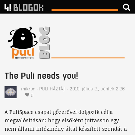
The Puli needs you!
mikron
PULI HÁZTÁJI
2010. július 2., péntek 2:26
0
A PuliSpace csapat gőzerővel dolgozik célja
megvalósításán: hogy elsőként juttasson egy
nem állami intézmény által készített szondát a